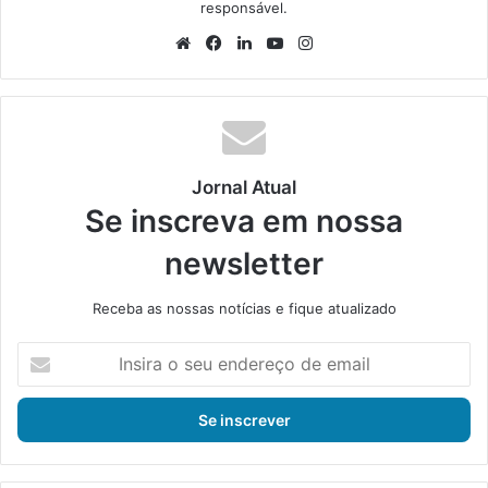
responsável.
We
Fa
Lin
Yo
Ins
bsi
ce
ke
uT
tag
te
bo
din
ub
ra
ok
e
m
Jornal Atual
Se inscreva em nossa
newsletter
Receba as nossas notícias e fique atualizado
I
n
s
i
r
a