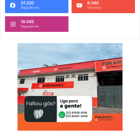
37.220
6.060
Seguidores
Inscritos
19.065
Seguidores