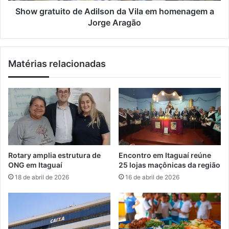
4
i
Show gratuito de Adilson da Vila em homenagem a
a
t
Jorge Aragão
n
o
o
d
s
e
Matérias relacionadas
d
A
o
d
R
i
o
l
t
s
a
o
r
n
y
d
C
a
Rotary amplia estrutura de
Encontro em Itaguaí reúne
l
V
ONG em Itaguaí
25 lojas maçônicas da região
u
i
18 de abril de 2026
16 de abril de 2026
b
l
I
a
t
e
a
m
g
h