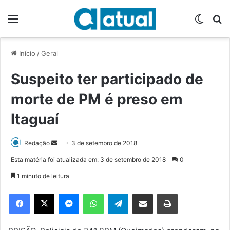
Menu
Switch
P
Início
/
Geral
Suspeito ter participado de
morte de PM é preso em
Itaguaí
Redação
M
3 de setembro de 2018
a
Esta matéria foi atualizada em: 3 de setembro de 2018
0
n
1 minuto de leitura
d
e
Facebook
X
Messenger
WhatsApp
Telegram
Compartilhar via e-mail
Imprimir
u
m
e