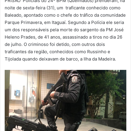
PRISÃO Policiais do 24º BPM (Queimados) prenderam, na
-
noite de sexta-feira (31), um traficante conhecido como
m
Baleado, apontado como o chefe do tráfico da comunidade
a
Parque Primavera, em Itaguaí. Segundo a Polícia ele seria
i
um dos responsáveis pela morte do sargento da PM José
l
Heleno Prades, de 41 anos, assassinado a tiros no dia 26
de julho. O criminoso foi detido, com outros dois
traficantes da região, conhecidos como Russinho e
Tijolada quando deixavam de barco, a Ilha da Madeira.