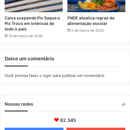
u
o
a
m
í
e
Caixa suspende Pix Saque e
FNDE atualiza regras da
n
Pix Troco em lotéricas de
alimentação escolar
a
todo o país
3 de março de 2026
g
16 de março de 2026
e
m
a
Deixe um comentário
J
o
r
Você precisa fazer o
login
para publicar um comentário.
g
e
A
r
a
Nossas redes
g
ã
o
62.345