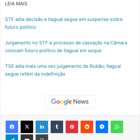
LEIA MAIS
STF adia decisão e Itaguaí segue em suspense sobre
futuro político
Julgamento no STF e processo de cassação na Câmara
colocam futuro político de Itaguaí em xeque
TSE adia mais uma vez julgamento de Rubão; Itaguaí
segue refém da indefinição
Facebook
X
Linkedin
Tumblr
Pinterest
Reddit
Messenger
WhatsApp
Telegram
Compartilhar via e-mail
Imprimir