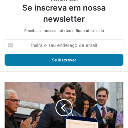
Se inscreva em nossa
newsletter
Receba as nossas notícias e fique atualizado
I
n
s
i
r
a
o
s
P
e
r
u
e
e
f
n
e
d
i
e
t
r
o