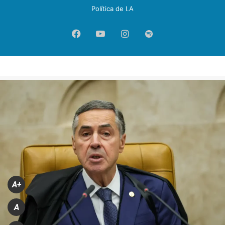
Política de I.A
Facebook
YouTube
Instagram
Spotify
A+
A