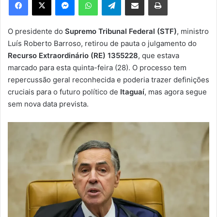
u
m
e
O presidente do
Supremo Tribunal Federal (STF)
, ministro
-
Luís Roberto Barroso, retirou de pauta o julgamento do
m
Recurso Extraordinário (RE) 1355228
, que estava
a
marcado para esta quinta-feira (28). O processo tem
i
repercussão geral reconhecida e poderia trazer definições
l
cruciais para o futuro político de
Itaguaí
, mas agora segue
sem nova data prevista.