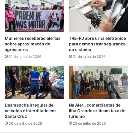
d
d
a
e
l
I
h
t
a
a
T
g
Mulheres receberão alertas
TRE-RJ abre urna eletrônica
i
u
sobre aproximação de
para demonstrar segurança
r
a
agressores
do sistema
a
í
31 de julho de 2026
31 de julho de 2026
d
p
e
r
n
o
t
m
e
o
s
v
n
e
a
e
Desmanche irregular de
Na Alerj, comerciantes de
A
v
veículos é interditado em
Ilha Grande criticam taxa de
l
e
Santa Cruz
turismo
e
n
30 de julho de 2026
23 de julho de 2026
r
t