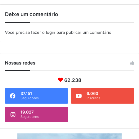
j
o
s
Deixe um comentário
o
b
r
Você precisa fazer o
login
para publicar um comentário.
e
a
m
a
m
Nossas redes
e
n
62.238
t
a
ç
37.151
6.060
Seguidores
Inscritos
ã
o
19.027
Seguidores