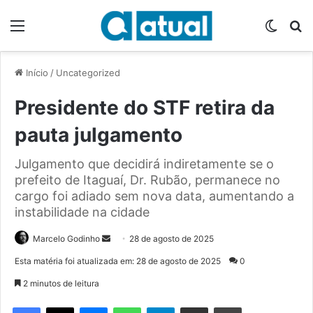
Menu
Switch
P
Início
/
Uncategorized
Presidente do STF retira da
pauta julgamento
Julgamento que decidirá indiretamente se o
prefeito de Itaguaí, Dr. Rubão, permanece no
cargo foi adiado sem nova data, aumentando a
instabilidade na cidade
Marcelo Godinho
M
28 de agosto de 2025
a
Esta matéria foi atualizada em: 28 de agosto de 2025
0
n
2 minutos de leitura
d
e
Facebook
X
Messenger
WhatsApp
Telegram
Compartilhar via e-mail
Imprimir