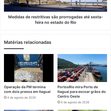
z
s
e
d
l
e
a
r
Medidas de restritivas são prorrogadas até sexta-
s
e
feira no estado do Rio
q
s
u
t
e
r
Matérias relacionadas
s
i
e
t
r
i
e
v
p
a
e
s
t
s
e
ã
m
o
Operação da PM termina
PortosRio mira Porto de
e
p
com dois presos em Itaguaí
Itaguaí para escoar grãos do
m
r
Centro Oeste
4 de agosto de 2026
I
o
4 de agosto de 2026
t
r
a
r