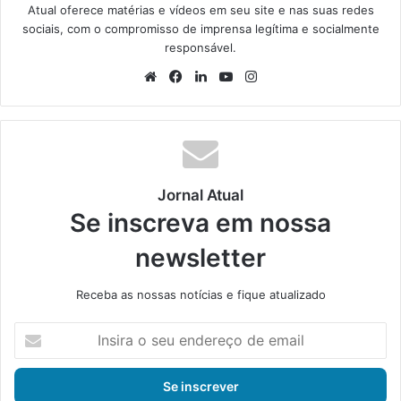
Atual oferece matérias e vídeos em seu site e nas suas redes
sociais, com o compromisso de imprensa legítima e socialmente
responsável.
We
Fa
Lin
Yo
Ins
bsi
ce
ke
uT
tag
te
bo
din
ub
ra
ok
e
m
Jornal Atual
Se inscreva em nossa
newsletter
Receba as nossas notícias e fique atualizado
I
n
s
i