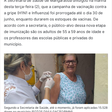
A Secretaria de Saúde de Mangaratiba divulgou na manhã
-
desta terça-feira (2), que a campanha de vacinação contra
m
a gripe (H1N1 e Influenza) foi prorrogada até o dia 30 de
a
junho, enquanto durarem os estoques de vacinas. De
i
acordo com a secretaria, o público-alvo dessa nova etapa
l
de imunização são os adultos de 55 a 59 anos de idade e
os professores das escolas públicas e privadas do
município.
Segundo a Secretaria de Saúde, até o momento, já foram aplicadas 15.528
doses no município (FOTOS DIVULGAÇÃO/PMM)