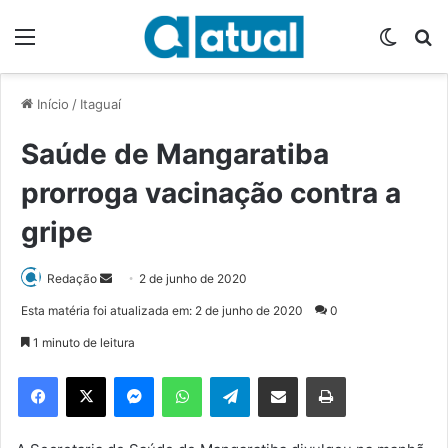
Menu
Switch
P
Início
/
Itaguaí
Saúde de Mangaratiba
prorroga vacinação contra a
gripe
Redação
M
2 de junho de 2020
a
Esta matéria foi atualizada em: 2 de junho de 2020
0
n
1 minuto de leitura
d
e
Facebook
X
Messenger
WhatsApp
Telegram
Compartilhar via e-mail
Imprimir
u
m
e