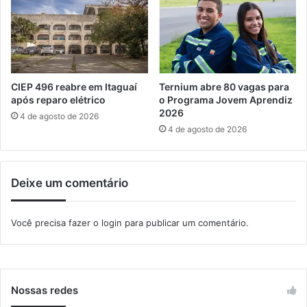
g
o
u
g
a
a
í
d
a
s
CIEP 496 reabre em Itaguaí
Ternium abre 80 vagas para
a
após reparo elétrico
o Programa Jovem Aprendiz
t
2026
4 de agosto de 2026
é
4 de agosto de 2026
s
e
x
Deixe um comentário
t
a
-
Você precisa fazer o
login
para publicar um comentário.
f
e
i
r
a
Nossas redes
n