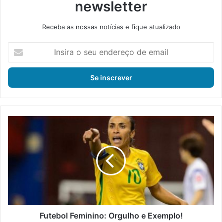
newsletter
Receba as nossas notícias e fique atualizado
I
n
s
i
r
a
o
s
F
e
u
u
t
e
e
n
b
d
o
e
l
r
F
e
e
ç
m
Futebol Feminino: Orgulho e Exemplo!