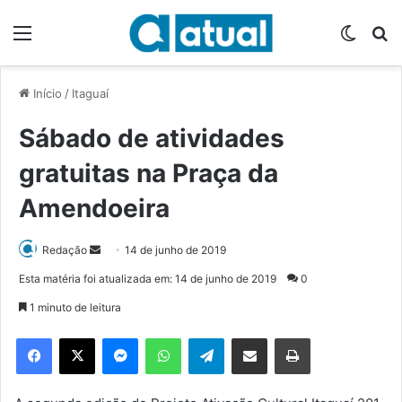
Menu
Switch
P
Início
/
Itaguaí
Sábado de atividades
gratuitas na Praça da
Amendoeira
Redação
M
14 de junho de 2019
a
Esta matéria foi atualizada em: 14 de junho de 2019
0
n
1 minuto de leitura
d
e
Facebook
X
Messenger
WhatsApp
Telegram
Compartilhar via e-mail
Imprimir
u
m
e