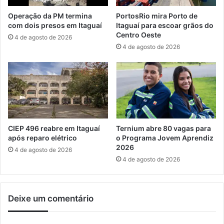
o
Operação da PM termina
PortosRio mira Porto de
T
com dois presos em Itaguaí
Itaguaí para escoar grãos do
r
Centro Oeste
4 de agosto de 2026
a
4 de agosto de 2026
n
s
p
o
r
t
e
A
CIEP 496 reabre em Itaguaí
Ternium abre 80 vagas para
é
após reparo elétrico
o Programa Jovem Aprendiz
2026
r
4 de agosto de 2026
e
4 de agosto de 2026
o
Deixe um comentário