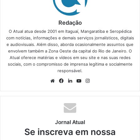
Redação
O Atual atua desde 2001 em Itaguaí, Mangaratiba e Seropédica
com notícias, informações e demais serviços jornalísticos, digitais
e audiovisuais. Além disso, aborda ocasionalmente assuntos que
envolvem também a Zona Oeste da capital do Rio de Janeiro. O
Atual oferece matérias e vídeos em seu site e nas suas redes
sociais, com o compromisso de imprensa legítima e socialmente
responsável.
We
Fa
Lin
Yo
Ins
bsi
ce
ke
uT
tag
te
bo
din
ub
ra
ok
e
m
Jornal Atual
Se inscreva em nossa