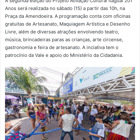
A segunda edição do Projeto Ativação Cultural Itaguaí 201
-
Anos será realizada no sábado (15) a partir das 10h, na
m
Praça da Amendoeira. A programação conta com oficinas
a
gratuitas de Artesanato, Maquiagem Artística e Desenho
i
Livre, além de diversas atrações envolvendo teatro,
l
música, brincadeiras paras as crianças, arte circense,
gastronomia e feira de artesanato. A inciativa tem o
patrocínio da Vale e apoio do Ministério da Cidadania.