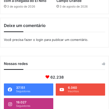
d
com a chegada do El Niño
Campo Grande
n
o
3 de agosto de 2026
3 de agosto de 2026
g
o
r
t
a
a
Deixe um comentário
e
m
P
a
a
n
Você precisa fazer o
login
para publicar um comentário.
r
h
a
o
t
f
y
i
n
Nossas redes
a
l
62.238
d
a
p
37.151
6.060
Seguidores
Inscritos
l
a
19.027
n
Seguidores
t