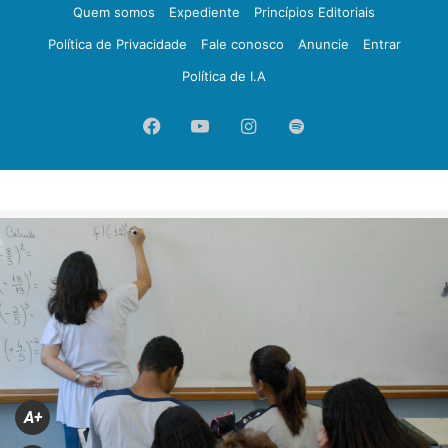
Quem somos
Expediente
Princípios Editoriais
Política de Privacidade
Fale conosco
Anuncie
Entrar
Política de I.A
Facebook
YouTube
Instagram
Spotify
A+