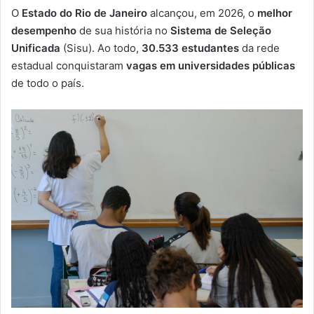
e
O
Estado do Rio de Janeiro
alcançou, em 2026, o
melhor
-
desempenho
de sua história no
Sistema de Seleção
m
Unificada
(Sisu). Ao todo,
30.533 estudantes
da rede
a
estadual conquistaram
vagas em universidades públicas
i
de todo o país.
l