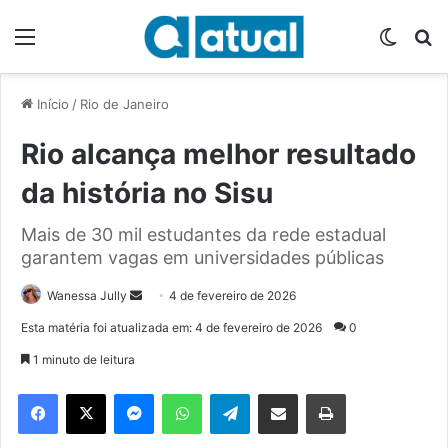
Menu
Switch
P
Início
/
Rio de Janeiro
Rio alcança melhor resultado
da história no Sisu
Mais de 30 mil estudantes da rede estadual
garantem vagas em universidades públicas
Wanessa Jully
M
4 de fevereiro de 2026
a
Esta matéria foi atualizada em: 4 de fevereiro de 2026
0
n
1 minuto de leitura
d
e
Facebook
X
Messenger
WhatsApp
Telegram
Compartilhar via e-mail
Imprimir
u
m