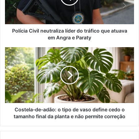
d
i
e
a
r
C
e
i
ç
v
Polícia Civil neutraliza líder do tráfico que atuava
o
i
em Angra e Paraty
d
l
e
n
C
e
e
o
m
u
s
a
t
t
i
r
e
l
a
l
l
a
i
-
z
d
a
e
Costela-de-adão: o tipo de vaso define cedo o
l
-
tamanho final da planta e não permite correção
í
a
d
d
e
ã