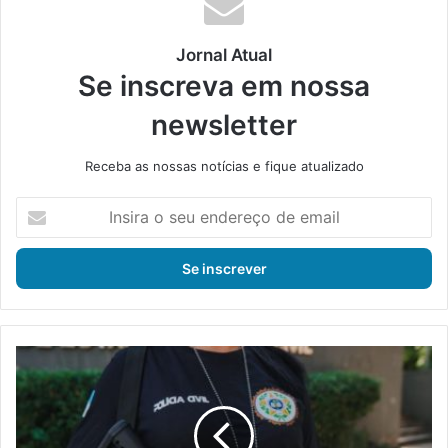
Jornal Atual
Se inscreva em nossa
newsletter
Receba as nossas notícias e fique atualizado
I
n
s
i
r
a
o
s
P
e
o
u
l
e
í
n
c