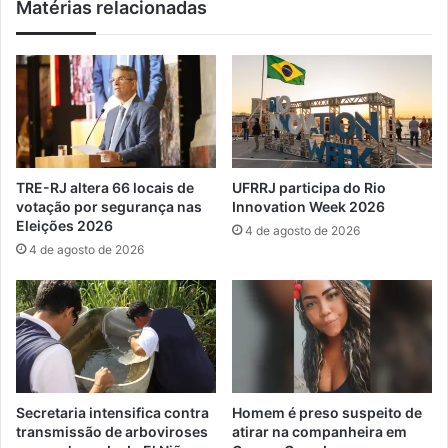
Matérias relacionadas
r
o
d
:
o
o
t
t
r
i
á
p
f
o
i
d
c
e
TRE-RJ altera 66 locais de
UFRRJ participa do Rio
o
v
votação por segurança nas
Innovation Week 2026
q
a
Eleições 2026
4 de agosto de 2026
u
s
4 de agosto de 2026
e
o
a
d
t
e
u
f
a
i
v
n
a
e
e
c
Secretaria intensifica contra
Homem é preso suspeito de
m
e
transmissão de arboviroses
atirar na companheira em
A