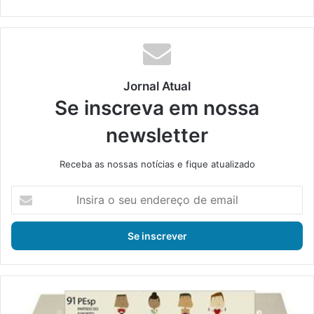
bsi
ce
ke
uT
tag
te
bo
din
ub
ra
ok
e
m
Jornal Atual
Se inscreva em nossa
newsletter
Receba as nossas notícias e fique atualizado
I
n
s
i
r
a
o
s
E
e
l