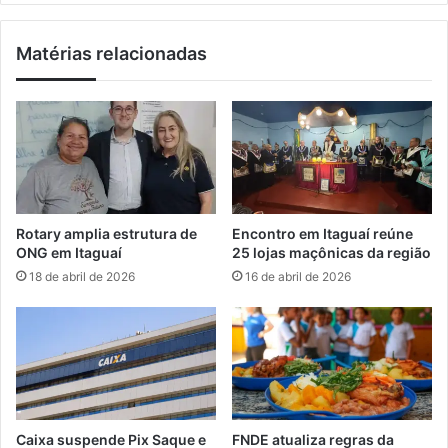
a
o
ç
n
Matérias relacionadas
ã
v
o
o
n
c
a
a
u
d
r
o
n
p
a
a
e
r
Rotary amplia estrutura de
Encontro em Itaguaí reúne
l
a
ONG em Itaguaí
25 lojas maçônicas da região
e
o
18 de abril de 2026
16 de abril de 2026
t
M
r
u
ô
n
n
d
i
i
c
a
a
l
n
n
Caixa suspende Pix Saque e
FNDE atualiza regras da