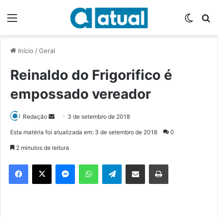
Menu
Switch
P
Início
/
Geral
Reinaldo do Frigorifico é
empossado vereador
Redação
M
3 de setembro de 2018
a
Esta matéria foi atualizada em: 3 de setembro de 2018
0
n
2 minutos de leitura
d
e
Facebook
X
Messenger
WhatsApp
Telegram
Compartilhar via e-mail
Imprimir
u
m
e
-