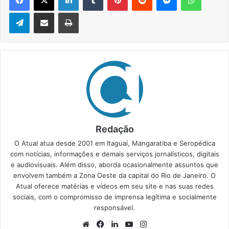
Telegram
Compartilhar via e-mail
Imprimir
Redação
O Atual atua desde 2001 em Itaguaí, Mangaratiba e Seropédica
com notícias, informações e demais serviços jornalísticos, digitais
e audiovisuais. Além disso, aborda ocasionalmente assuntos que
envolvem também a Zona Oeste da capital do Rio de Janeiro. O
Atual oferece matérias e vídeos em seu site e nas suas redes
sociais, com o compromisso de imprensa legítima e socialmente
responsável.
We
Fa
Lin
Yo
Ins