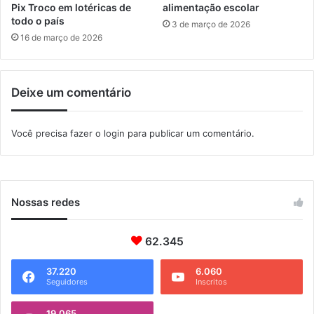
o
a
Pix Troco em lotéricas de
alimentação escolar
s
C
todo o país
3 de março de 2026
i
h
16 de março de 2026
t
i
e
n
d
a
Deixe um comentário
o
T
S
Você precisa fazer o
login
para publicar um comentário.
E
Nossas redes
62.345
37.220
6.060
Seguidores
Inscritos
19.065