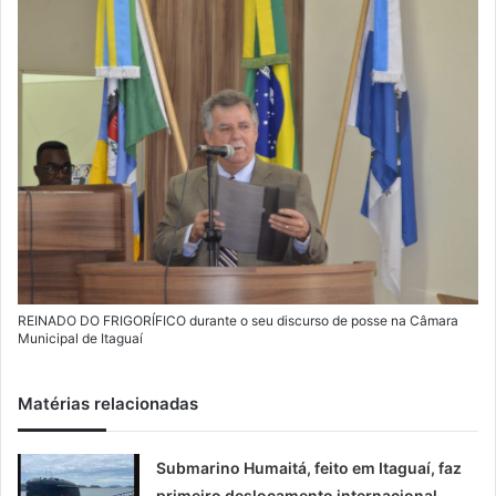
m
a
i
l
REINADO DO FRIGORÍFICO durante o seu discurso de posse na Câmara
Municipal de Itaguaí
Matérias relacionadas
Submarino Humaitá, feito em Itaguaí, faz
primeiro deslocamento internacional