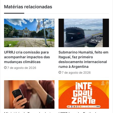
o
R
Matérias relacionadas
g
R
r
J
a
a
t
b
u
r
i
e
t
i
o
n
d
s
UFRRJ cria comissão para
Submarino Humaitá, feito em
e
c
acompanhar impactos das
Itaguaí, faz primeiro
d
r
mudanças climáticas
deslocamento internacional
i
i
rumo à Argentina
7 de agosto de 2026
r
ç
7 de agosto de 2026
e
õ
ç
e
ã
s
o
p
p
a
a
r
r
a
a
f