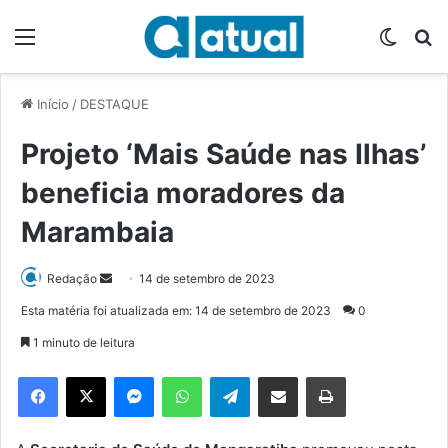
Menu
Switch
P
Início
/
DESTAQUE
Projeto ‘Mais Saúde nas Ilhas’
beneficia moradores da
Marambaia
Redação
M
14 de setembro de 2023
a
Esta matéria foi atualizada em: 14 de setembro de 2023
0
n
1 minuto de leitura
d
e
Facebook
X
Messenger
WhatsApp
Telegram
Compartilhar via e-mail
Imprimir
u
m
e