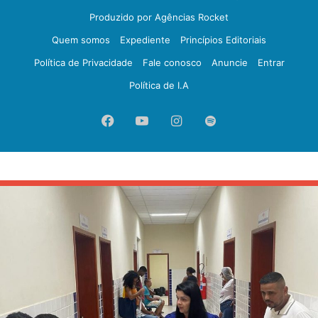
Produzido por Agências Rocket
Quem somos
Expediente
Princípios Editoriais
Política de Privacidade
Fale conosco
Anuncie
Entrar
Política de I.A
Facebook
YouTube
Instagram
Spotify