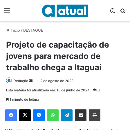
Menu
Switch
P
Início
/
DESTAQUE
Projeto de capacitação de
jovens para mercado de
trabalho chega a Itaguaí
Redação
M
2 de agosto de 2023
a
Esta matéria foi atualizada em: 18 de junho de 2024
0
n
1 minuto de leitura
d
e
Facebook
X
Messenger
WhatsApp
Telegram
Compartilhar via e-mail
Imprimir
u
m
e