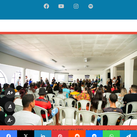
Facebook
YouTube
Instagram
Spotify
A+
A
A-
A primeira turma começou na segunda (31); a abertura de novas vagas
deve ocorrer em setembro (Divulgação/PMI)