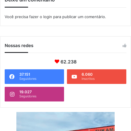
a
o
t
m
é
Você precisa fazer o
login
para publicar um comentário.
a
3
r
0
d
e
n
Nossas redes
o
v
62.238
e
m
b
37.151
6.060
Seguidores
Inscritos
r
o
19.027
Seguidores