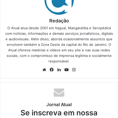
Redação
O Atual atua desde 2001 em Itaguaí, Mangaratiba e Seropédica
com notícias, informações e demais serviços jornalísticos, digitais
e audiovisuais. Além disso, aborda ocasionalmente assuntos que
envolvem também a Zona Oeste da capital do Rio de Janeiro. O
Atual oferece matérias e vídeos em seu site e nas suas redes
sociais, com o compromisso de imprensa legítima e socialmente
responsável.
We
Fa
Lin
Yo
Ins
bsi
ce
ke
uT
tag
te
bo
din
ub
ra
ok
e
m
Jornal Atual
Se inscreva em nossa