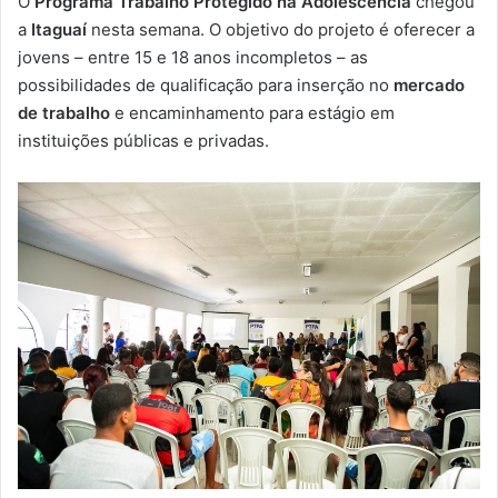
O
Programa Trabalho Protegido na Adolescência
chegou
-
a
Itaguaí
nesta semana. O objetivo do projeto é oferecer a
m
jovens – entre 15 e 18 anos incompletos – as
a
possibilidades de qualificação para inserção no
mercado
i
de trabalho
e encaminhamento para estágio em
l
instituições públicas e privadas.