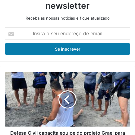
newsletter
Receba as nossas notícias e fique atualizado
I
n
s
i
r
a
o
s
D
e
e
u
f
e
e
n
s
d
a
e
C
r
i
e
v
ç
i
Defesa Civil capacita equipe do projeto Grael para