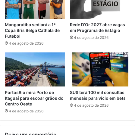
e
r
t
a
o
z
G
o
Mangaratiba sediará a 1ª
Rede D’Or 2027 abre vagas
r
p
Copa Bris Belga Cathala de
em Programa de Estágio
a
a
Futebol
4 de agosto de 2026
e
r
4 de agosto de 2026
l
a
p
a
a
d
r
e
a
s
p
ã
r
o
e
a
PortosRio mira Porto de
SUS terá 100 mil consultas
v
o
Itaguaí para escoar grãos do
mensais para vício em bets
e
R
Centro Oeste
4 de agosto de 2026
n
e
4 de agosto de 2026
ç
f
ã
i
o
s
Deixe um comentário
n