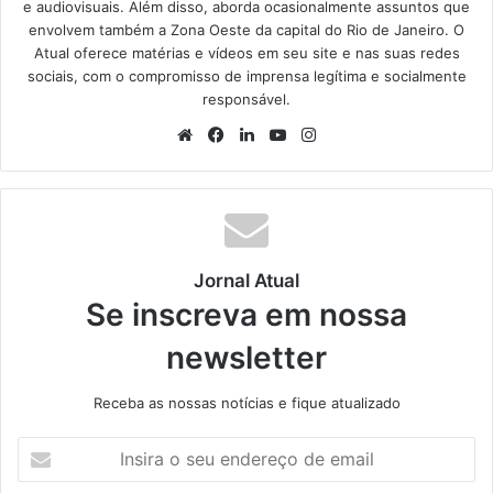
e audiovisuais. Além disso, aborda ocasionalmente assuntos que
envolvem também a Zona Oeste da capital do Rio de Janeiro. O
Atual oferece matérias e vídeos em seu site e nas suas redes
sociais, com o compromisso de imprensa legítima e socialmente
responsável.
We
Fa
Lin
Yo
Ins
bsi
ce
ke
uT
tag
te
bo
din
ub
ra
ok
e
m
Jornal Atual
Se inscreva em nossa
newsletter
Receba as nossas notícias e fique atualizado
I
n