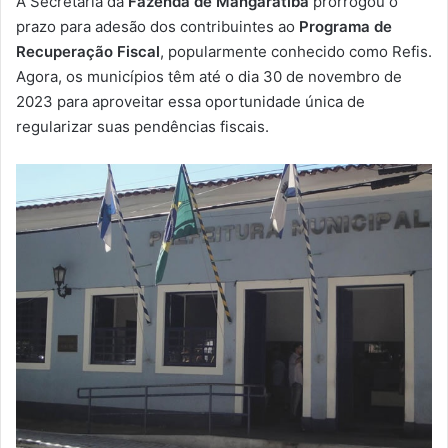
A Secretaria da
Fazenda de Mangaratiba
prorrogou o
-
prazo para adesão dos contribuintes ao
Programa de
m
Recuperação Fiscal
, popularmente conhecido como Refis.
a
Agora, os municípios têm até o dia 30 de novembro de
i
2023 para aproveitar essa oportunidade única de
l
regularizar suas pendências fiscais.