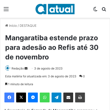
Menu
Switch
P
Início
/
DESTAQUE
Mangaratiba estende prazo
para adesão ao Refis até 30
de novembro
Redação
M
3 de agosto de 2023
a
Esta matéria foi atualizada em: 3 de agosto de 2023
0
n
1 minuto de leitura
d
e
Facebook
X
Messenger
WhatsApp
Telegram
Compartilhar via e-mail
Imprimir
u
m
e