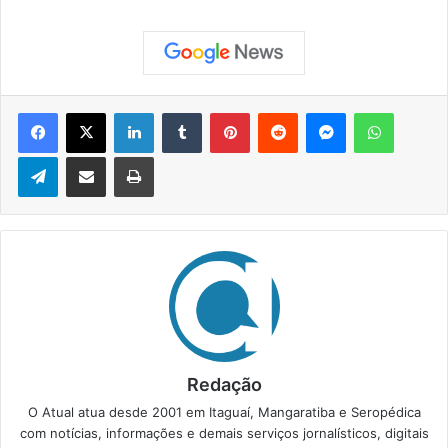
Facebook
X
Linkedin
Tumblr
Pinterest
Reddit
Messenger
WhatsApp
Telegram
Compartilhar via e-mail
Imprimir
Redação
O Atual atua desde 2001 em Itaguaí, Mangaratiba e Seropédica
com notícias, informações e demais serviços jornalísticos, digitais