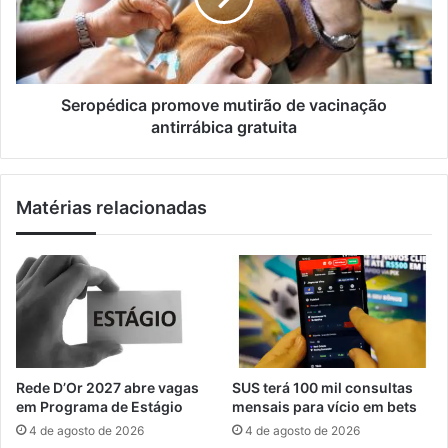
l
ç
é
ã
d
o
i
d
c
e
a
Seropédica promove mutirão de vacinação
j
p
antirrábica gratuita
o
r
v
o
e
m
Matérias relacionadas
n
o
s
v
p
e
a
m
r
u
a
t
m
i
e
r
r
ã
Rede D’Or 2027 abre vagas
SUS terá 100 mil consultas
c
o
em Programa de Estágio
mensais para vício em bets
a
d
4 de agosto de 2026
4 de agosto de 2026
d
e