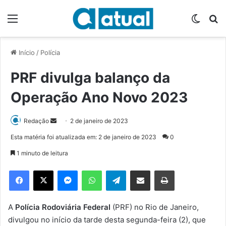
Menu
Switch
P
Início
/
Polícia
PRF divulga balanço da
Operação Ano Novo 2023
Redação
M
2 de janeiro de 2023
a
Esta matéria foi atualizada em: 2 de janeiro de 2023
0
n
1 minuto de leitura
d
e
Facebook
X
Messenger
WhatsApp
Telegram
Compartilhar via e-mail
Imprimir
u
m
e
A
Polícia Rodoviária Federal
(PRF) no Rio de Janeiro,
-
divulgou no início da tarde desta segunda-feira (2), que