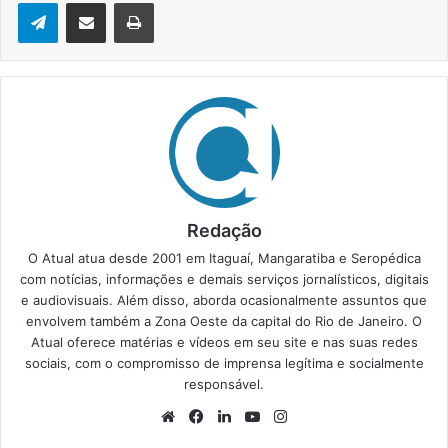
Telegram
Compartilhar via e-mail
Imprimir
Redação
O Atual atua desde 2001 em Itaguaí, Mangaratiba e Seropédica
com notícias, informações e demais serviços jornalísticos, digitais
e audiovisuais. Além disso, aborda ocasionalmente assuntos que
envolvem também a Zona Oeste da capital do Rio de Janeiro. O
Atual oferece matérias e vídeos em seu site e nas suas redes
sociais, com o compromisso de imprensa legítima e socialmente
responsável.
We
Fa
Lin
Yo
Ins
bsi
ce
ke
uT
tag