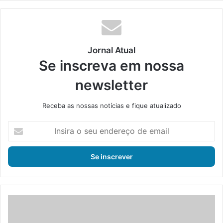
te
bo
din
ub
ra
ok
e
m
Jornal Atual
Se inscreva em nossa
newsletter
Receba as nossas notícias e fique atualizado
I
n
s
i
r
a
o
s
N
e
u
u
c