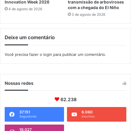
â
Innovation Week 2026
transmissão de arboviroses
m
com a chegada do El Niño
4 de agosto de 2026
a
3 de agosto de 2026
r
a
d
Deixe um comentário
e
I
t
Você precisa fazer o
login
para publicar um comentário.
a
g
u
a
í
Nossas redes
a
t
62.238
é
2
0
37.151
6.060
Seguidores
Inscritos
2
4
19.027