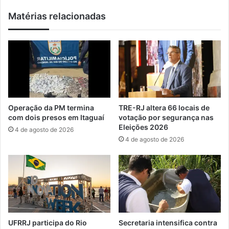
e
i
Matérias relacionadas
i
r
s
m
p
a
r
s
i
u
v
a
a
p
t
r
i
e
Operação da PM termina
TRE-RJ altera 66 locais de
z
s
com dois presos em Itaguaí
votação por segurança nas
a
i
Eleições 2026
4 de agosto de 2026
ç
d
4 de agosto de 2026
õ
ê
e
n
s
c
i
a
n
a
C
UFRRJ participa do Rio
Secretaria intensifica contra