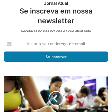
Jornal Atual
Se inscreva em nossa
newsletter
Receba as nossas notícias e fique atualizado
I
n
s
i
r
a
o
s
M
e
E
u
C
e
d
n
i
d
v
e
u