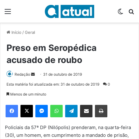
Menu
Switch
P
Início
/
Geral
Preso em Seropédica
acusado de roubo
Redação
M
31 de outubro de 2019
a
Esta matéria foi atualizada em: 31 de outubro de 2019
0
n
Menos de um minuto
d
e
Facebook
X
Messenger
WhatsApp
Telegram
Compartilhar via e-mail
Imprimir
u
m
e
Policiais da 57ª DP (Nilópolis) prenderam, na quarta-feira
-
(30), um homem, em cumprimento a mandado de prisão,