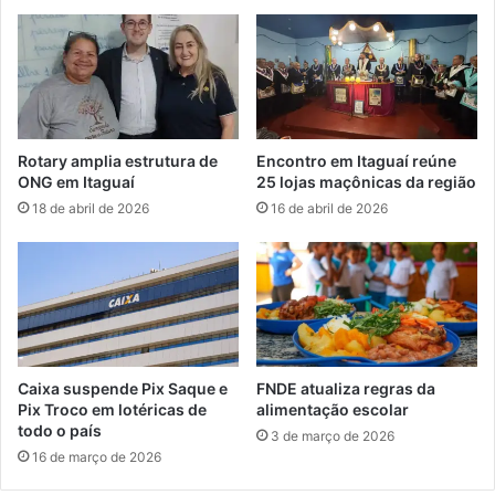
s
a
c
p
l
r
a
o
s
g
s
r
i
a
Rotary amplia estrutura de
Encontro em Itaguaí reúne
f
m
ONG em Itaguaí
25 lojas maçônicas da região
i
a
18 de abril de 2026
16 de abril de 2026
c
ç
a
ã
ç
o
ã
d
o
e
p
a
a
n
r
i
Caixa suspende Pix Saque e
FNDE atualiza regras da
a
v
Pix Troco em lotéricas de
alimentação escolar
o
e
todo o país
3 de março de 2026
E
r
16 de março de 2026
n
s
e