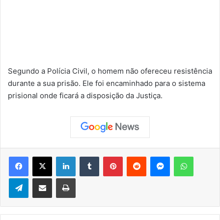
Segundo a Polícia Civil, o homem não ofereceu resistência
durante a sua prisão. Ele foi encaminhado para o sistema
prisional onde ficará a disposição da Justiça.
Facebook
X
Linkedin
Tumblr
Pinterest
Reddit
Messenger
WhatsApp
Telegram
Compartilhar via e-mail
Imprimir