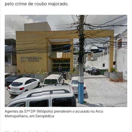
m
pelo crime de roubo majorado.
a
i
l
Agentes da 57ª DP (Nilópolis) prenderam o acusado no Arco
Metropolitano, em Seropédica