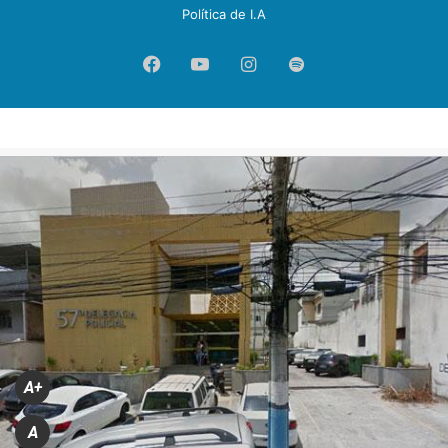
Política de I.A
Facebook
YouTube
Instagram
Spotify
A+
A