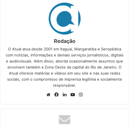
Redação
O Atual atua desde 2001 em Itaguaí, Mangaratiba e Seropédica
com notícias, informações e demais serviços jornalísticos, digitais
e audiovisuais. Além disso, aborda ocasionalmente assuntos que
envolvem também a Zona Oeste da capital do Rio de Janeiro. O
Atual oferece matérias e vídeos em seu site e nas suas redes
sociais, com o compromisso de imprensa legítima e socialmente
responsável.
We
Fa
Lin
Yo
Ins
bsi
ce
ke
uT
tag
te
bo
din
ub
ra
ok
e
m