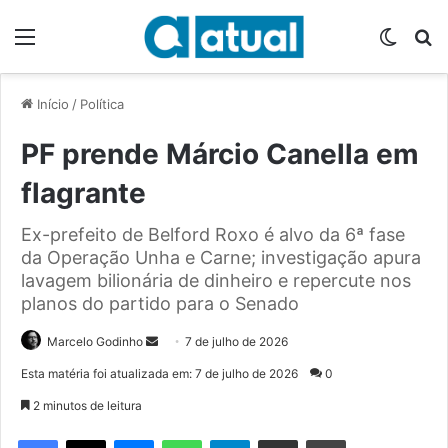
Menu
Switch
P
Início
/
Política
PF prende Márcio Canella em
flagrante
Ex-prefeito de Belford Roxo é alvo da 6ª fase
da Operação Unha e Carne; investigação apura
lavagem bilionária de dinheiro e repercute nos
planos do partido para o Senado
Marcelo Godinho
M
7 de julho de 2026
a
Esta matéria foi atualizada em: 7 de julho de 2026
0
n
2 minutos de leitura
d
e
Facebook
X
Messenger
WhatsApp
Telegram
Compartilhar via e-mail
Imprimir