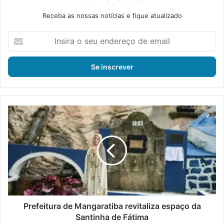
Receba as nossas notícias e fique atualizado
I
n
s
i
r
a
o
s
P
e
r
u
e
e
f
n
e
d
i
e
t
r
u
e
r
ç
a
Prefeitura de Mangaratiba revitaliza espaço da
o
d
Santinha de Fátima