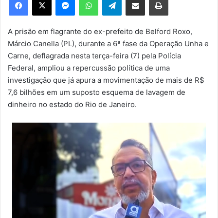
u
m
e
A prisão em flagrante do ex-prefeito de Belford Roxo,
-
Márcio Canella (PL), durante a 6ª fase da Operação Unha e
m
Carne, deflagrada nesta terça-feira (7) pela Polícia
a
Federal, ampliou a repercussão política de uma
i
investigação que já apura a movimentação de mais de R$
l
7,6 bilhões em um suposto esquema de lavagem de
dinheiro no estado do Rio de Janeiro.