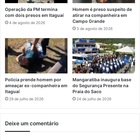
e
4
Operação da PM termina
Homem é preso suspeito de
s
0
com dois presos em Itaguaí
atirar na companheira em
p
m
Campo Grande
4 de agosto de 2026
a
i
3 de agosto de 2026
ç
l
o
e
d
m
a
d
S
o
a
i
n
s
t
g
Polícia prende homem por
Mangaratiba inaugura base
i
o
ameaçar ex-companheira em
do Segurança Presente na
n
Itaguaí
Praia do Saco
l
h
p
29 de julho de 2026
24 de julho de 2026
a
e
d
s
e
Deixe um comentário
F
á
t