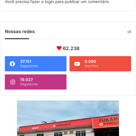
Você precisa fazer o
login
para publicar um comentário.
i
m
a
Nossas redes
62.238
37.151
6.060
Seguidores
Inscritos
19.027
Seguidores