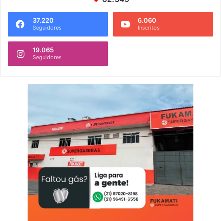
37.220
6.060
Seguidores
Inscritos
19.065
Seguidores