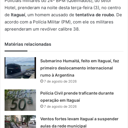
Policiais militares do 24º BPM (Queimados), do setor
-
Hotel, prenderam na noite desta terça-feira (3), no centro
m
de
Itaguaí
, um homem acusado de
tentativa de roubo
. De
a
acordo com a Polícia Militar (PM), com ele os militares
i
apreenderam um revólver calibre 38.
l
Matérias relacionadas
Submarino Humaitá, feito em Itaguaí, faz
primeiro deslocamento internacional
rumo à Argentina
7 de agosto de 2026
Polícia Civil prende traficante durante
operação em Itaguaí
7 de agosto de 2026
Ventos fortes levam Itaguaí a suspender
aulas da rede municipal