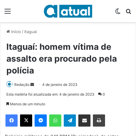
Menu
Switch
P
Início
/
Itaguaí
Itaguaí: homem vítima de
assalto era procurado pela
polícia
Redação
M
4 de janeiro de 2023
a
Esta matéria foi atualizada em: 4 de janeiro de 2023
0
n
Menos de um minuto
d
e
Facebook
X
Messenger
WhatsApp
Telegram
Compartilhar via e-mail
Imprimir
u
m
e