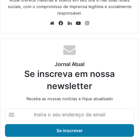
sociais, com o compromisso de imprensa legítima e socialmente
responsável.
We
Fa
Lin
Yo
Ins
bsi
ce
ke
uT
tag
te
bo
din
ub
ra
ok
e
m
Jornal Atual
Se inscreva em nossa
newsletter
Receba as nossas notícias e fique atualizado
I
n
s
i
r