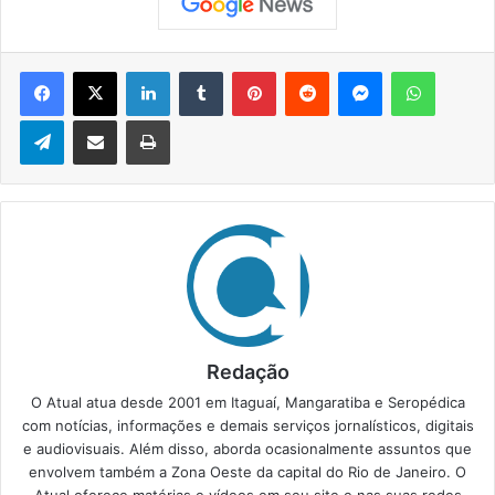
Facebook
X
Linkedin
Tumblr
Pinterest
Reddit
Messenger
WhatsApp
Telegram
Compartilhar via e-mail
Imprimir
Redação
O Atual atua desde 2001 em Itaguaí, Mangaratiba e Seropédica
com notícias, informações e demais serviços jornalísticos, digitais
e audiovisuais. Além disso, aborda ocasionalmente assuntos que
envolvem também a Zona Oeste da capital do Rio de Janeiro. O
Atual oferece matérias e vídeos em seu site e nas suas redes