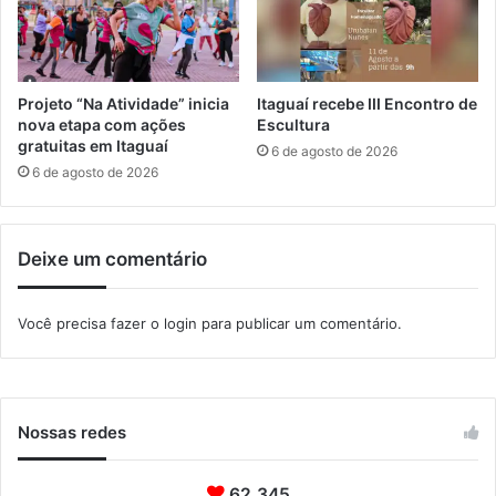
í
e
I
t
a
g
Projeto “Na Atividade” inicia
Itaguaí recebe III Encontro de
u
nova etapa com ações
Escultura
gratuitas em Itaguaí
a
6 de agosto de 2026
í
6 de agosto de 2026
Deixe um comentário
Você precisa fazer o
login
para publicar um comentário.
Nossas redes
62.345