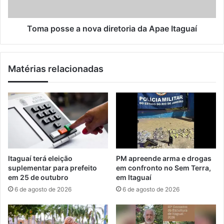
n
s
f
e
r
a
Toma posse a nova diretoria da Apae Itaguaí
o
n
n
o
t
v
Matérias relacionadas
o
a
c
d
o
i
m
r
a
e
P
t
M
o
e
r
m
i
Itaguaí terá eleição
PM apreende arma e drogas
I
a
suplementar para prefeito
em confronto no Sem Terra,
t
d
em 25 de outubro
em Itaguaí
a
a
6 de agosto de 2026
6 de agosto de 2026
g
A
u
p
a
a