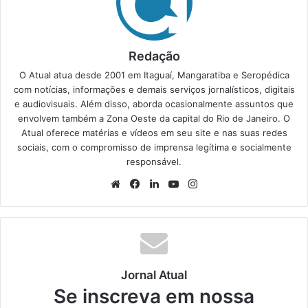
Redação
O Atual atua desde 2001 em Itaguaí, Mangaratiba e Seropédica
com notícias, informações e demais serviços jornalísticos, digitais
e audiovisuais. Além disso, aborda ocasionalmente assuntos que
envolvem também a Zona Oeste da capital do Rio de Janeiro. O
Atual oferece matérias e vídeos em seu site e nas suas redes
sociais, com o compromisso de imprensa legítima e socialmente
responsável.
We
Fa
Lin
Yo
Ins
bsi
ce
ke
uT
tag
te
bo
din
ub
ra
ok
e
m
Jornal Atual
Se inscreva em nossa