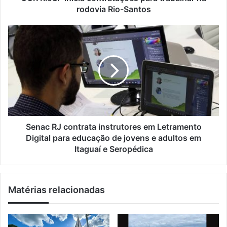
o
i
rodovia Rio-Santos
d
c
e
i
S
e
a
e
m
c
n
a
o
a
i
n
c
l
t
R
r
J
a
c
t
o
a
n
Senac RJ contrata instrutores em Letramento
ç
t
Digital para educação de jovens e adultos em
õ
r
Itaguaí e Seropédica
e
a
s
t
p
a
a
Matérias relacionadas
i
r
n
a
s
t
t