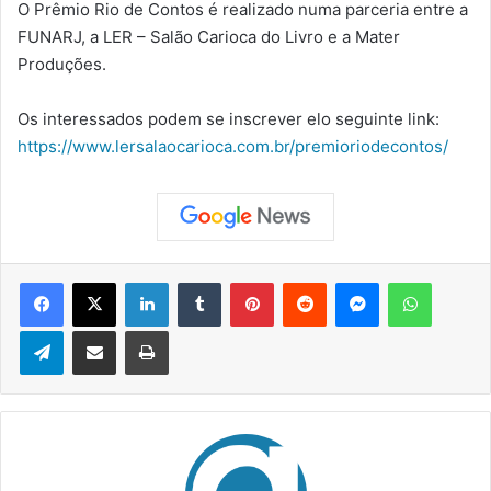
O Prêmio Rio de Contos é realizado numa parceria entre a
FUNARJ, a LER – Salão Carioca do Livro e a Mater
Produções.
Os interessados podem se inscrever elo seguinte link:
https://www.lersalaocarioca.com.br/premioriodecontos/
Facebook
X
Linkedin
Tumblr
Pinterest
Reddit
Messenger
WhatsApp
Telegram
Compartilhar via e-mail
Imprimir