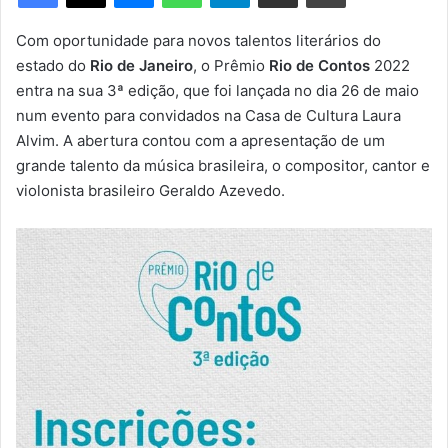
m
e
Com oportunidade para novos talentos literários do
-
estado do
Rio de Janeiro
, o Prêmio
Rio de Contos
2022
m
entra na sua 3ª edição, que foi lançada no dia 26 de maio
a
num evento para convidados na Casa de Cultura Laura
i
Alvim. A abertura contou com a apresentação de um
l
grande talento da música brasileira, o compositor, cantor e
violonista brasileiro Geraldo Azevedo.