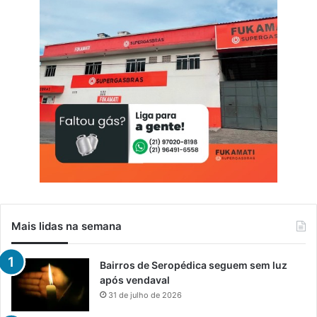
e
n
s
e
a
d
u
l
t
o
s
e
m
I
t
Mais lidas na semana
a
g
u
Bairros de Seropédica seguem sem luz
a
após vendaval
í
31 de julho de 2026
e