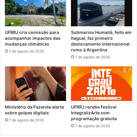
r
r
a
u
b
t
a
o
l
r
UFRRJ cria comissão para
Submarino Humaitá, feito em
h
e
acompanhar impactos das
Itaguaí, faz primeiro
a
s
mudanças climáticas
deslocamento internacional
r
e
rumo à Argentina
7 de agosto de 2026
n
m
7 de agosto de 2026
a
L
r
e
o
t
d
r
o
a
v
m
i
e
a
n
Ministério da Fazenda alerta
UFRRJ recebe Festival
R
t
sobre golpes digitais
IntegralizArte com
i
programação gratuita
o
7 de agosto de 2026
o
D
7 de agosto de 2026
-
i