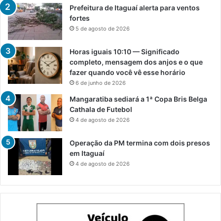
S
Prefeitura de Itaguaí alerta para ventos
e
fortes
r
5 de agosto de 2026
o
p
Horas iguais 10:10 — Significado
é
completo, mensagem dos anjos e o que
d
fazer quando você vê esse horário
i
6 de junho de 2026
c
a
Mangaratiba sediará a 1ª Copa Bris Belga
Cathala de Futebol
4 de agosto de 2026
Operação da PM termina com dois presos
em Itaguaí
4 de agosto de 2026