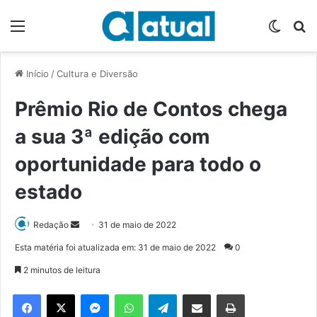
Menu
Switch
P
Início
/
Cultura e Diversão
Prêmio Rio de Contos chega
a sua 3ª edição com
oportunidade para todo o
estado
Redação
M
31 de maio de 2022
a
Esta matéria foi atualizada em: 31 de maio de 2022
0
n
2 minutos de leitura
d
e
Facebook
X
Messenger
WhatsApp
Telegram
Compartilhar via e-mail
Imprimir
u