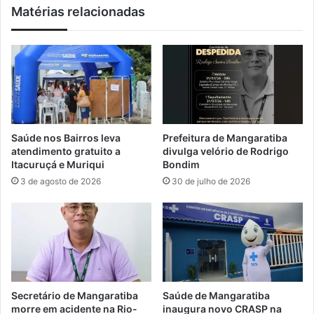
Matérias relacionadas
d
a
C
e
l
m
e
I
a
t
n
a
u
g
p
u
D
a
Saúde nos Bairros leva
Prefeitura de Mangaratiba
a
í
atendimento gratuito a
divulga velório de Rodrigo
y
,
Itacuruçá e Muriqui
Bondim
n
a
3 de agosto de 2026
30 de julho de 2026
a
o
I
l
l
a
h
d
a
o
d
d
a
o
M
S
Secretário de Mangaratiba
Saúde de Mangaratiba
a
h
morre em acidente na Rio-
inaugura novo CRASP na