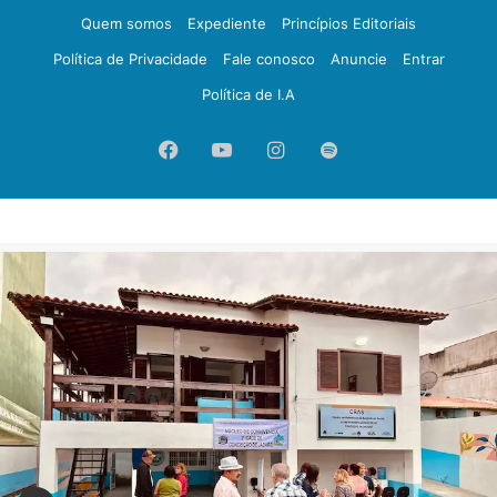
Quem somos
Expediente
Princípios Editoriais
Política de Privacidade
Fale conosco
Anuncie
Entrar
Política de I.A
Facebook
YouTube
Instagram
Spotify