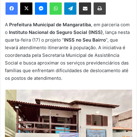
e
Facebook
X
Messenger
WhatsApp
Telegram
Compartilhar via e-mail
Imprimir
u
m
e
A
Prefeitura Municipal de Mangaratiba
, em parceria com
-
o
Instituto Nacional do Seguro Social (INSS)
, lança nesta
m
quarta-feira (17) o projeto “
INSS no Seu Bairro
”, que
a
levará atendimento itinerante à população. A iniciativa é
i
coordenada pela Secretaria Municipal de Assistência
l
Social e busca aproximar os serviços previdenciários das
famílias que enfrentam dificuldades de deslocamento até
os postos de atendimento.