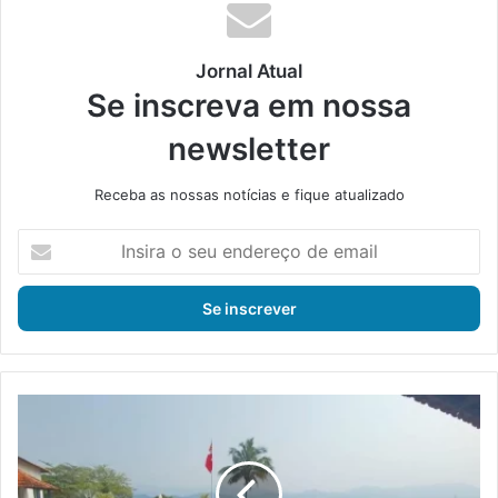
Jornal Atual
Se inscreva em nossa
newsletter
Receba as nossas notícias e fique atualizado
I
n
s
i
r
a
o
s
C
e
a
u
d
e
i
n