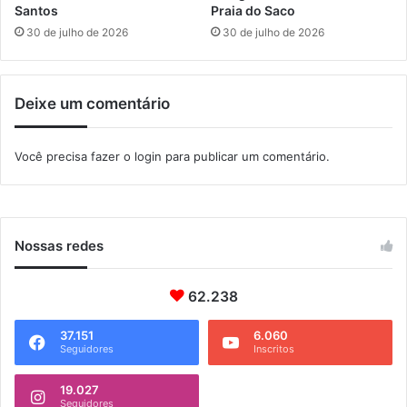
r
o
Santos
Praia do Saco
a
p
30 de julho de 2026
30 de julho de 2026
m
p
b
i
a
n
Deixe um comentário
i
g
a
P
a
Você precisa fazer o
login
para publicar um comentário.
t
i
o
M
i
Nossas redes
x
62.238
37.151
6.060
Seguidores
Inscritos
19.027
Seguidores