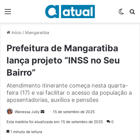
Menu
Switch
P
Início
/
Mangaratiba
Prefeitura de Mangaratiba
lança projeto “INSS no Seu
Bairro”
Atendimento itinerante começa nesta quarta-
feira (17) e vai facilitar o acesso da população a
aposentadorias, auxílios e pensões
Wanessa Jully
M
15 de setembro de 2025
a
Esta matéria foi atualizada em: 15 de setembro de 2025
0
n
1 minuto de leitura
d