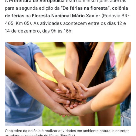
A
Prefeitura de Seropédica
está com inscrições abertas
-
para a segunda edição da
“De férias na floresta”
,
colônia
m
de férias
na
Floresta Nacional Mário Xavier
(Rodovia BR-
a
465, Km 05). As atividades acontecem entre os dias 12 e
i
14 de dezembro, das 9h às 16h.
l
O objetivo da colônia é realizar atividades em ambiente natural e entreter
as crianças no período de férias (FreePik)