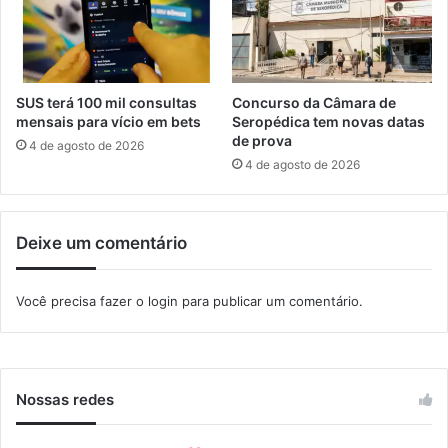
S
i
e
c
r
o
o
p
p
a
SUS terá 100 mil consultas
Concurso da Câmara de
é
r
mensais para vício em bets
Seropédica tem novas datas
d
a
de prova
4 de agosto de 2026
i
c
4 de agosto de 2026
c
u
a
r
e
s
Deixe um comentário
J
o
a
d
p
e
Você precisa fazer o
login
para publicar um comentário.
e
l
r
o
i
g
í
s
Nossas redes
t
i