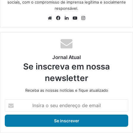
sociais, com o compromisso de imprensa legítima e socialmente
responsável.
We
Fa
Lin
Yo
Ins
bsi
ce
ke
uT
tag
te
bo
din
ub
ra
ok
e
m
Jornal Atual
Se inscreva em nossa
newsletter
Receba as nossas notícias e fique atualizado
I
n
s
i
r