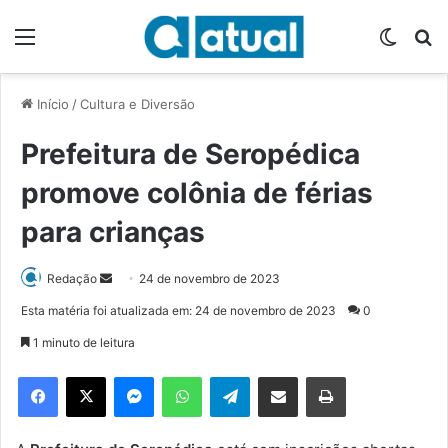
Menu
Switch
P
Início
/
Cultura e Diversão
Prefeitura de Seropédica
promove colônia de férias
para crianças
Redação
M
24 de novembro de 2023
a
Esta matéria foi atualizada em: 24 de novembro de 2023
0
n
1 minuto de leitura
d
e
Facebook
X
Messenger
WhatsApp
Telegram
Compartilhar via e-mail
Imprimir
u
m
e