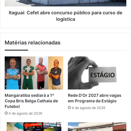
j
C
e
e
Itaguaí: Cefet abre concurso público para curso de
t
f
logística
o
e
d
t
e
a
Matérias relacionadas
f
b
e
r
r
e
r
c
o
o
v
n
i
c
a
u
l
r
Mangaratiba sediará a 1ª
Rede D’Or 2027 abre vagas
i
s
Copa Bris Belga Cathala de
em Programa de Estágio
g
o
Futebol
4 de agosto de 2026
a
p
4 de agosto de 2026
n
ú
d
b
o
l