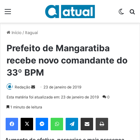
Menu
Switch
P
Início
/
Itaguaí
Prefeito de Mangaratiba
recebe novo comandante do
33º BPM
Redação
M
23 de janeiro de 2019
a
Esta matéria foi atualizada em: 23 de janeiro de 2019
0
n
1 minuto de leitura
d
e
Facebook
X
Messenger
WhatsApp
Telegram
Compartilhar via e-mail
Imprimir
u
m
Aumento do efetivo, parcerias e mais presença
e