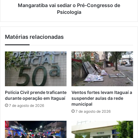
C
b
Mangaratiba vai sediar o Pré-Congresso de
i
a
Psicologia
n
v
e
a
R
i
Matérias relacionadas
u
s
r
e
a
d
l
i
a
r
o
P
r
Polícia Civil prende traficante
Ventos fortes levam Itaguaí a
é
durante operação em Itaguaí
suspender aulas da rede
-
municipal
7 de agosto de 2026
C
7 de agosto de 2026
o
n
g
r