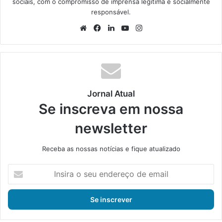
sociais, com o compromisso de imprensa legítima e socialmente
responsável.
We
Fa
Lin
Yo
Ins
bsi
ce
ke
uT
tag
te
bo
din
ub
ra
ok
e
m
Jornal Atual
Se inscreva em nossa
newsletter
Receba as nossas notícias e fique atualizado
I
n
s
i
r
a