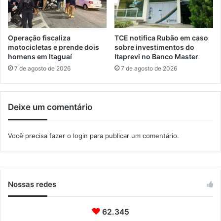
e
s
s
o
Operação fiscaliza
TCE notifica Rubão em caso
d
motocicletas e prende dois
sobre investimentos do
e
homens em Itaguaí
Itaprevi no Banco Master
P
7 de agosto de 2026
7 de agosto de 2026
s
i
c
Deixe um comentário
o
l
o
Você precisa fazer o
login
para publicar um comentário.
g
i
a
Nossas redes
62.345