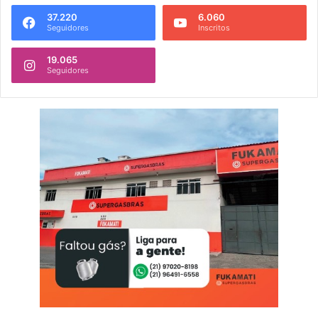
37.220
6.060
Seguidores
Inscritos
19.065
Seguidores