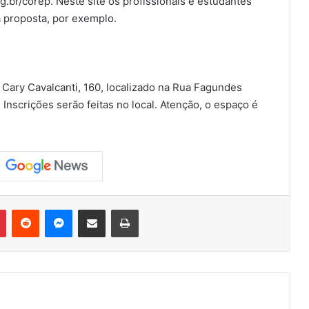
.br/corep. Neste site os profissionais e estudantes
 proposta, por exemplo.
Cary Cavalcanti, 160, localizado na Rua Fagundes
s Inscrições serão feitas no local. Atenção, o espaço é
Pinterest
Reddit
Messenger
Compartilhar via e-mail
Imprimir