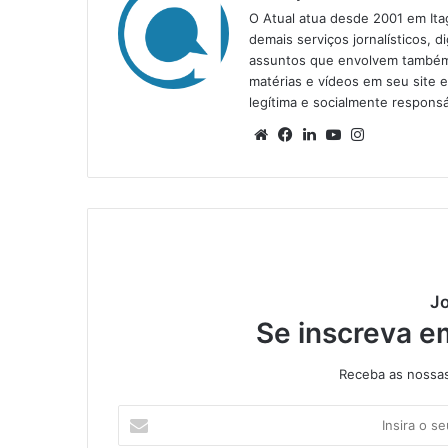
O Atual atua desde 2001 em Ita
demais serviços jornalísticos, d
assuntos que envolvem também a
matérias e vídeos em seu site 
legítima e socialmente responsá
We
Fa
Lin
Yo
Ins
bsi
ce
ke
uT
tag
te
bo
din
ub
ra
ok
e
m
Jo
Se inscreva e
Receba as nossas 
I
n