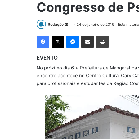
Congresso de Ps
Redação
M
24 de janeiro de 2019
Esta matéria
a
Facebook
X
Messenger
Compartilhar via e-mail
Imprimir
n
d
e
EVENTO
u
No próximo dia 6, a Prefeitura de Mangaratiba
m
encontro acontece no Centro Cultural Cary Cav
e
para profissionais e estudantes da Região Cos
-
m
a
i
l