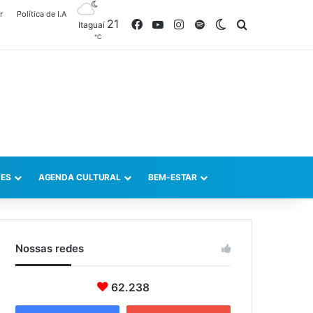
r
Política de I.A
21
Facebook
YouTube
Instagram
Spotify
Switch skin
Procurar po
Itaguaí
℃
ES
AGENDA CULTURAL
BEM-ESTAR
Nossas redes
62.238