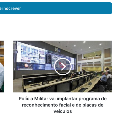
P
o
l
í
c
i
a
M
i
l
Polícia Militar vai implantar programa de
i
reconhecimento facial e de placas de
t
veículos
a
r
v