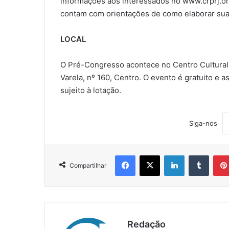
informações aos interessados no www.crprj.org
contam com orientações de como elaborar sua
LOCAL
O Pré-Congresso acontece no Centro Cultural 
Varela, nº 160, Centro. O evento é gratuito e a
sujeito à lotação.
Siga-nos
Facebook
X
Linkedin
Tumblr
Compartilhar
Redação