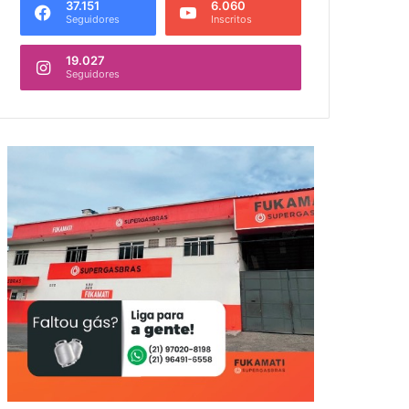
37.151
6.060
Seguidores
Inscritos
19.027
Seguidores