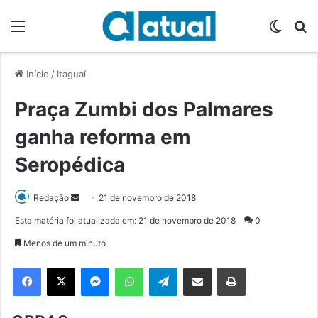
Menu
Switch
P
Início
/
Itaguaí
Praça Zumbi dos Palmares
ganha reforma em
Seropédica
Redação
M
21 de novembro de 2018
a
Esta matéria foi atualizada em: 21 de novembro de 2018
0
n
Menos de um minuto
d
e
Facebook
X
Messenger
WhatsApp
Telegram
Compartilhar via e-mail
Imprimir
u
m
e