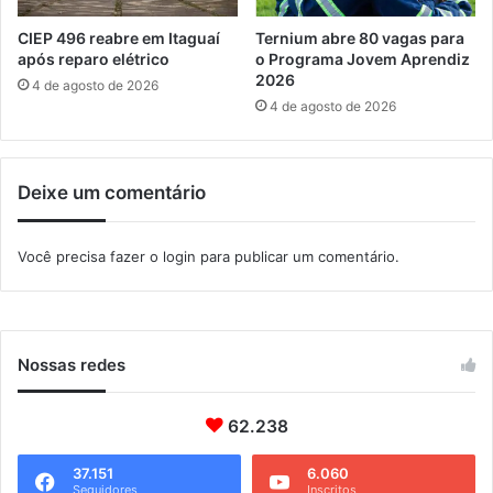
a
o
c
CIEP 496 reabre em Itaguaí
Ternium abre 80 vagas para
o
após reparo elétrico
o Programa Jovem Aprendiz
r
2026
4 de agosto de 2026
r
4 de agosto de 2026
ê
n
c
Deixe um comentário
i
a
s
Você precisa fazer o
login
para publicar um comentário.
n
a
D
u
t
Nossas redes
r
a
62.238
d
u
r
37.151
6.060
Seguidores
Inscritos