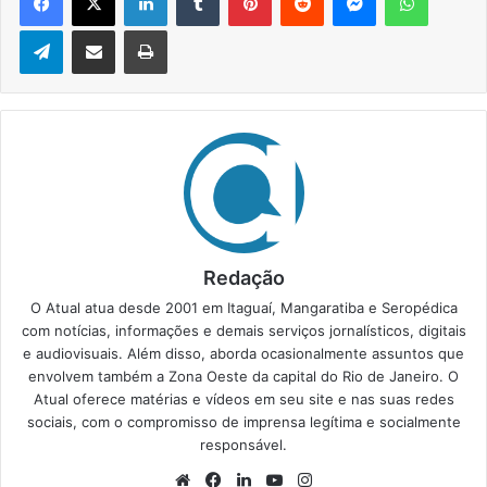
Telegram
Compartilhar via e-mail
Imprimir
Redação
O Atual atua desde 2001 em Itaguaí, Mangaratiba e Seropédica
com notícias, informações e demais serviços jornalísticos, digitais
e audiovisuais. Além disso, aborda ocasionalmente assuntos que
envolvem também a Zona Oeste da capital do Rio de Janeiro. O
Atual oferece matérias e vídeos em seu site e nas suas redes
sociais, com o compromisso de imprensa legítima e socialmente
responsável.
We
Fa
Lin
Yo
Ins