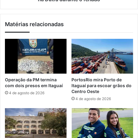
N
c
e
â
g
n
Matérias relacionadas
r
i
a
c
n
o
a
s
I
l
l
i
h
d
a
e
d
r
Operação da PM termina
PortosRio mira Porto de
a
a
com dois presos em Itaguaí
Itaguaí para escoar grãos do
M
m
Centro Oeste
4 de agosto de 2026
a
l
4 de agosto de 2026
r
i
a
s
m
t
b
a
a
d
i
e