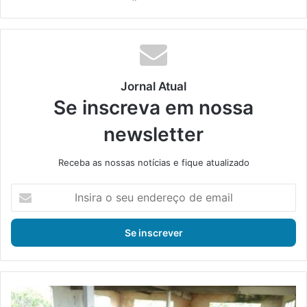
bsi
ce
ke
uT
tag
te
bo
din
ub
ra
ok
e
m
Jornal Atual
Se inscreva em nossa
newsletter
Receba as nossas notícias e fique atualizado
I
n
s
i
r
a
o
s
F
e
e