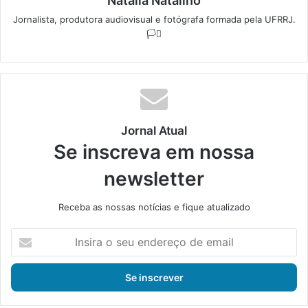
Natalia Natalino
Jornalista, produtora audiovisual e fotógrafa formada pela UFRRJ.
🏳️‍⚧️
Jornal Atual
Se inscreva em nossa
newsletter
Receba as nossas notícias e fique atualizado
I
n
s
i
r
a