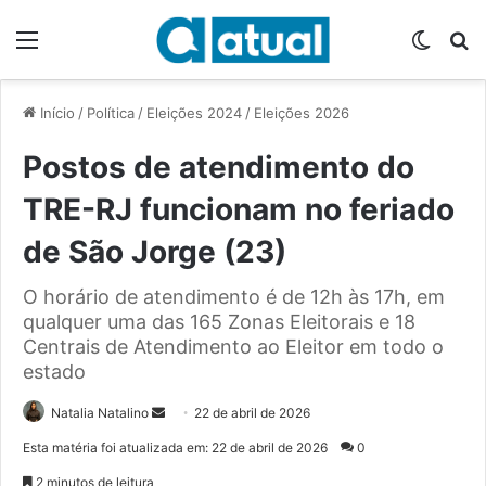
Menu
Switch
P
Início
/
Política
/
Eleições 2024
/
Eleições 2026
Postos de atendimento do
TRE-RJ funcionam no feriado
de São Jorge (23)
O horário de atendimento é de 12h às 17h, em
qualquer uma das 165 Zonas Eleitorais e 18
Centrais de Atendimento ao Eleitor em todo o
estado
Natalia Natalino
M
22 de abril de 2026
a
Esta matéria foi atualizada em: 22 de abril de 2026
0
n
2 minutos de leitura