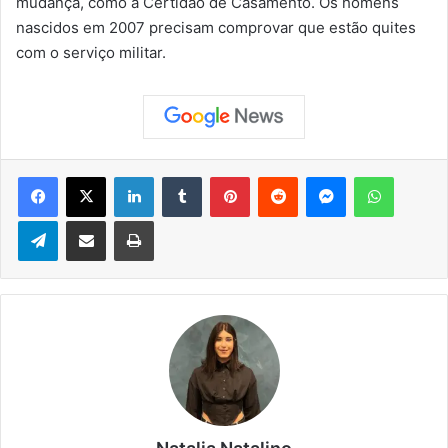
mudança, como a Certidão de Casamento. Os homens
nascidos em 2007 precisam comprovar que estão quites
com o serviço militar.
Facebook
X
Linkedin
Tumblr
Pinterest
Reddit
Messenger
WhatsApp
Telegram
Compartilhar via e-mail
Imprimir