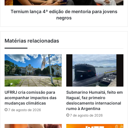
u
a
e
n
Ternium lança 4ª edição de mentoria para jovens
r
ç
negros
e
a
t
4
r
ª
Matérias relacionadas
a
e
t
d
a
i
i
ç
d
ã
e
o
n
d
t
e
i
m
UFRRJ cria comissão para
Submarino Humaitá, feito em
d
e
acompanhar impactos das
Itaguaí, faz primeiro
a
n
mudanças climáticas
deslocamento internacional
d
t
rumo à Argentina
7 de agosto de 2026
e
o
7 de agosto de 2026
e
r
s
i