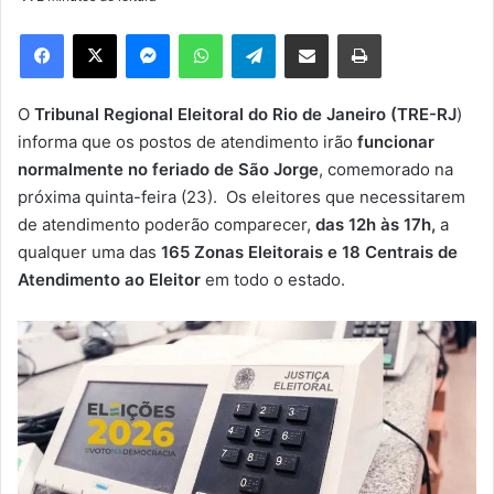
d
e
Facebook
X
Messenger
WhatsApp
Telegram
Compartilhar via e-mail
Imprimir
u
m
e
O
Tribunal Regional Eleitoral do Rio de Janeiro (TRE-RJ
)
-
informa que os postos de atendimento irão
funcionar
m
normalmente no feriado de São Jorge
, comemorado na
a
próxima quinta-feira (23). Os eleitores que necessitarem
i
de atendimento poderão comparecer,
das 12h às 17h,
a
l
qualquer uma das
165 Zonas Eleitorais e 18 Centrais de
Atendimento ao Eleitor
em todo o estado.