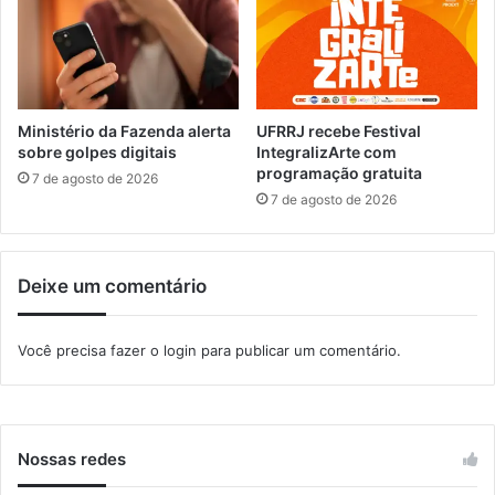
í
a
m
p
b
a
o
r
l
a
o
j
Ministério da Fazenda alerta
UFRRJ recebe Festival
s
o
sobre golpes digitais
IntegralizArte com
d
programação gratuita
v
7 de agosto de 2026
a
e
7 de agosto de 2026
c
n
i
s
d
n
Deixe um comentário
a
e
d
g
e
r
Você precisa fazer o
login
para publicar um comentário.
o
s
Nossas redes