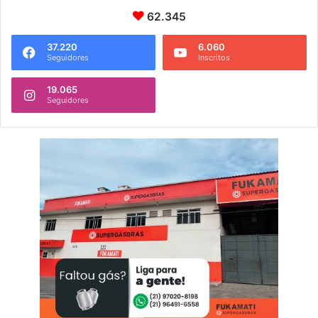
62.345
37.220
6.060
Seguidores
Inscritos
19.065
Seguidores