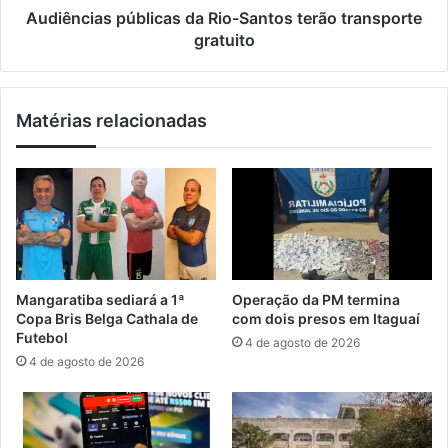
i
s
Audiências públicas da Rio-Santos terão transporte
e
p
gratuito
r
ú
d
b
o
l
Matérias relacionadas
L
i
e
c
a
a
n
s
d
d
r
a
o
R
a
i
v
o
Mangaratiba sediará a 1ª
Operação da PM termina
a
-
Copa Bris Belga Cathala de
com dois presos em Itaguaí
n
S
Futebol
4 de agosto de 2026
ç
a
4 de agosto de 2026
a
n
m
t
à
o
f
s