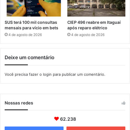
i
t
n
e
a
r
l
ã
SUS terá 100 mil consultas
CIEP 496 reabre em Itaguaí
d
o
mensais para vício em bets
após reparo elétrico
a
t
4 de agosto de 2026
4 de agosto de 2026
C
r
o
a
p
n
a
Deixe um comentário
s
C
p
i
o
Você precisa fazer o
login
para publicar um comentário.
d
r
a
t
d
e
e
g
d
r
Nossas redes
e
a
I
t
t
u
62.238
a
i
g