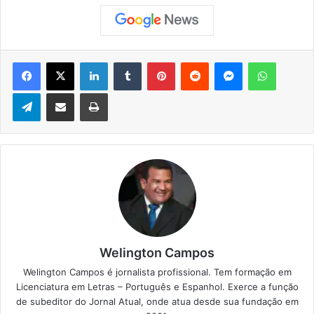
Facebook
X
Linkedin
Tumblr
Pinterest
Reddit
Messenger
WhatsApp
Telegram
Compartilhar via e-mail
Imprimir
Welington Campos
Welington Campos é jornalista profissional. Tem formação em
Licenciatura em Letras – Português e Espanhol. Exerce a função
de subeditor do Jornal Atual, onde atua desde sua fundação em