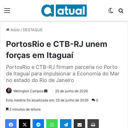
Menu
Switch
P
Início
/
DESTAQUE
PortosRio e CTB-RJ unem
forças em Itaguaí
PortosRio e CTB-RJ firmam parceria no Porto
de Itaguaí para impulsionar a Economia do Mar
no estado do Rio de Janeiro
Welington Campos
M
25 de junho de 2026
a
Esta matéria foi atualizada em: 25 de junho de 2026
0
n
2 minutos de leitura
d
e
Facebook
X
Messenger
WhatsApp
Telegram
Compartilhar via e-mail
Imprimir
u