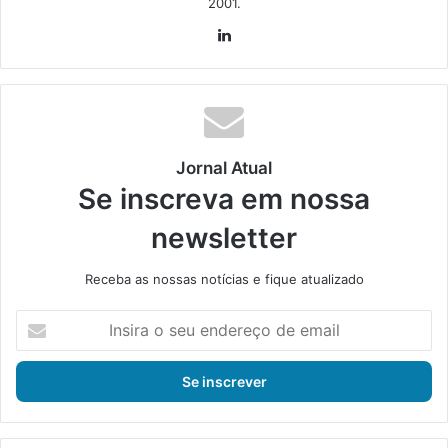
2001.
Lin
ke
din
Jornal Atual
Se inscreva em nossa
newsletter
Receba as nossas notícias e fique atualizado
I
n
s
i
r
a
o