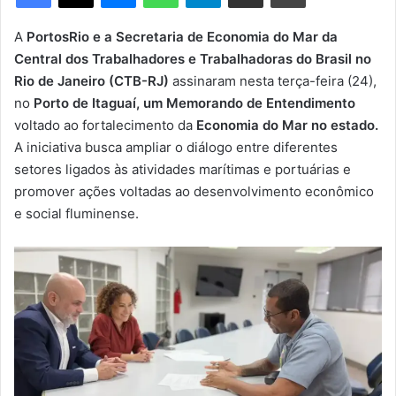
m
e
A
PortosRio e a Secretaria de Economia do Mar da
-
Central dos Trabalhadores e Trabalhadoras do Brasil no
m
Rio de Janeiro (CTB-RJ)
assinaram nesta terça-feira (24),
a
no
Porto de Itaguaí, um Memorando de Entendimento
i
voltado ao fortalecimento da
Economia do Mar no estado.
l
A iniciativa busca ampliar o diálogo entre diferentes
setores ligados às atividades marítimas e portuárias e
promover ações voltadas ao desenvolvimento econômico
e social fluminense.