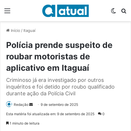
Menu
Switch
P
Início
/
Itaguaí
Polícia prende suspeito de
roubar motoristas de
aplicativo em Itaguaí
Criminoso já era investigado por outros
inquéritos e foi detido por roubo qualificado
durante ação da Polícia Civil
Redação
M
9 de setembro de 2025
a
Esta matéria foi atualizada em: 9 de setembro de 2025
0
n
1 minuto de leitura
d