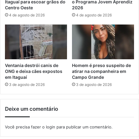
Itaguaí para escoar grãos do
o Programa Jovem Aprendiz
o
e
Centro Oeste
2026
s
m
4 de agosto de 2026
4 de agosto de 2026
n
p
o
a
e
r
s
c
p
e
o
r
r
i
t
a
Ventania destrói canis de
Homem é preso suspeito de
e
p
ONG e deixa cães expostos
atirar na companheira em
d
o
em Itaguaí
Campo Grande
e
r
3 de agosto de 2026
3 de agosto de 2026
M
p
a
r
n
o
Deixe um comentário
g
j
a
e
r
t
Você precisa fazer o
login
para publicar um comentário.
a
o
t
s