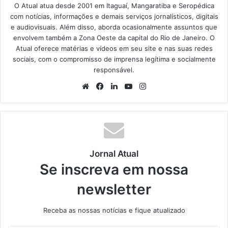
O Atual atua desde 2001 em Itaguaí, Mangaratiba e Seropédica
com notícias, informações e demais serviços jornalísticos, digitais
e audiovisuais. Além disso, aborda ocasionalmente assuntos que
envolvem também a Zona Oeste da capital do Rio de Janeiro. O
Atual oferece matérias e vídeos em seu site e nas suas redes
sociais, com o compromisso de imprensa legítima e socialmente
responsável.
We
Fa
Lin
Yo
Ins
bsi
ce
ke
uT
tag
te
bo
din
ub
ra
ok
e
m
Jornal Atual
Se inscreva em nossa
newsletter
Receba as nossas notícias e fique atualizado