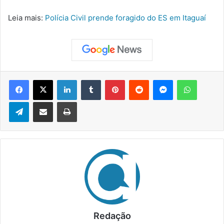
Leia mais:
Polícia Civil prende foragido do ES em Itaguaí
Facebook
X
Linkedin
Tumblr
Pinterest
Reddit
Messenger
WhatsApp
Telegram
Compartilhar via e-mail
Imprimir
Redação