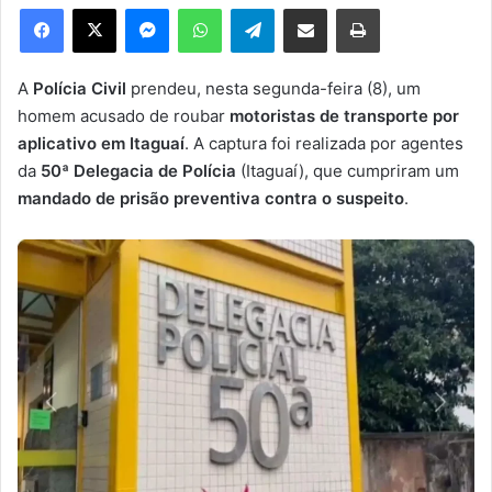
e
Facebook
X
Messenger
WhatsApp
Telegram
Compartilhar via e-mail
Imprimir
u
m
e
A
Polícia Civil
prendeu, nesta segunda-feira (8), um
-
homem acusado de roubar
motoristas de transporte por
m
aplicativo em Itaguaí
. A captura foi realizada por agentes
a
da
50ª Delegacia de Polícia
(Itaguaí), que cumpriram um
i
mandado de prisão preventiva contra o suspeito
.
l