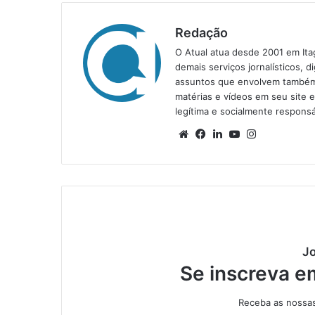
Redação
O Atual atua desde 2001 em Ita
demais serviços jornalísticos, d
assuntos que envolvem também a
matérias e vídeos em seu site 
legítima e socialmente responsá
We
Fa
Lin
Yo
Ins
bsi
ce
ke
uT
tag
te
bo
din
ub
ra
ok
e
m
Jo
Se inscreva e
Receba as nossas 