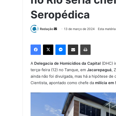
Seropédica
Redação
M
13 de março de 2024
Esta matéria
a
n
Facebook
X
Messenger
Compartilhar via e-mail
Imprimir
d
e
u
A
Delegacia de Homicídios da Capital
(DHC) i
m
terça-feira (12) no Tanque, em
Jacarepaguá
, 
e
ainda não foi divulgada, mas há a hipótese de
-
Cientista, apontado como chefe da
milícia em
m
a
i
l