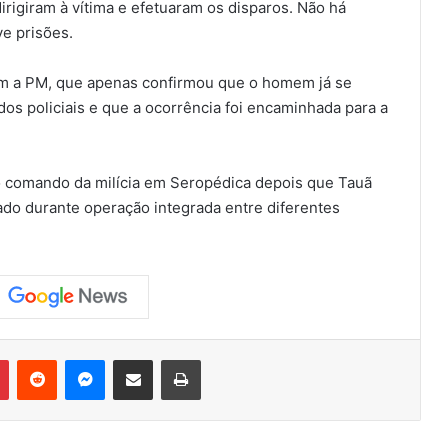
irigiram à vítima e efetuaram os disparos. Não há
ve prisões.
m a PM, que apenas confirmou que o homem já se
s policiais e que a ocorrência foi encaminhada para a
o comando da milícia em Seropédica depois que Tauã
ado durante operação integrada entre diferentes
Pinterest
Reddit
Messenger
Compartilhar via e-mail
Imprimir