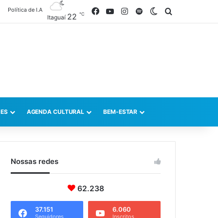
Política de I.A
Facebook
YouTube
Instagram
Spotify
Switch skin
Procurar po
℃
22
Itaguaí
ES
AGENDA CULTURAL
BEM-ESTAR
Nossas redes
62.238
37.151
6.060
Seguidores
Inscritos