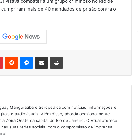
(3) visava combater a um grupo criminoso no Rio de
s cumpriram mais de 40 mandados de prisão contra o
Pinterest
Reddit
Messenger
Compartilhar via e-mail
Imprimir
guaí, Mangaratiba e Seropédica com notícias, informações e
igitais e audiovisuais. Além disso, aborda ocasionalmente
 Zona Oeste da capital do Rio de Janeiro. O Atual oferece
e nas suas redes sociais, com o compromisso de imprensa
vel.