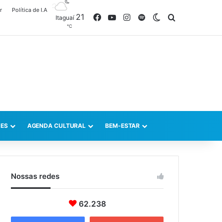
r
Política de I.A
21
Facebook
YouTube
Instagram
Spotify
Switch skin
Procurar po
Itaguaí
℃
ES
AGENDA CULTURAL
BEM-ESTAR
Nossas redes
62.238