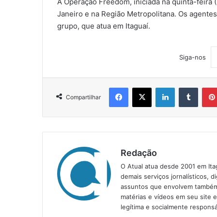
A Operação Freedom, iniciada na quinta-feira 
Janeiro e na Região Metropolitana. Os agente
grupo, que atua em Itaguaí.
Siga-nos
Facebook
X
Linkedin
Tumblr
Compartilhar
Redação
O Atual atua desde 2001 em Ita
demais serviços jornalísticos, d
assuntos que envolvem também a
matérias e vídeos em seu site 
legítima e socialmente responsá