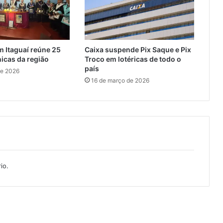
r
e
m
e
 Itaguaí reúne 25
Caixa suspende Pix Saque e Pix
n
icas da região
Troco em lotéricas de todo o
s
país
de 2026
a
16 de março de 2026
g
e
n
s
d
o
E
x
io.
e
c
u
t
i
v