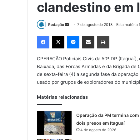
clandestino em 
Redação
M
7 de agosto de 2018
Esta matéria 
a
Facebook
X
Messenger
Compartilhar via e-mail
Imprimir
n
d
e
OPERAÇÃO Policiais Civis da 50ª DP (Itaguaí),
u
Baixada, das Forcas Armadas e da Brigada de
m
de sexta-feira (4) a segunda fase da operaçã
e
usado por grupos de exploradores do municípi
-
m
Matérias relacionadas
a
i
l
Operação da PM termina com
dois presos em Itaguaí
4 de agosto de 2026