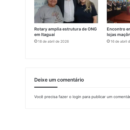
a
e
m
I
Rotary amplia estrutura de ONG
Encontro em
t
em Itaguaí
lojas maçôn
a
18 de abril de 2026
16 de abril 
g
u
a
í
Deixe um comentário
Você precisa fazer o
login
para publicar um comentár