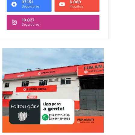
37.151
6.060
Seguidores
Inscritos
19.027
Seguidores