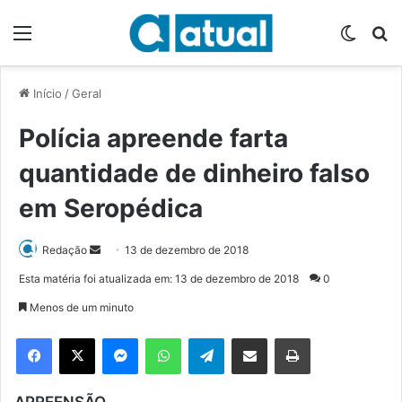
Menu
Switch
P
Início
/
Geral
Polícia apreende farta
quantidade de dinheiro falso
em Seropédica
Redação
M
13 de dezembro de 2018
a
Esta matéria foi atualizada em: 13 de dezembro de 2018
0
n
Menos de um minuto
d
e
Facebook
X
Messenger
WhatsApp
Telegram
Compartilhar via e-mail
Imprimir
u
m
APREENSÃO
e