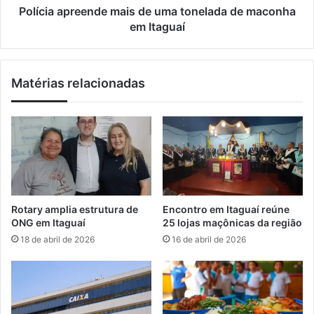
c
r
Polícia apreende mais de uma tonelada de maconha
u
e
em Itaguaí
r
e
s
n
o
d
Matérias relacionadas
d
e
a
m
S
a
e
i
c
s
r
d
e
e
t
u
a
m
Rotary amplia estrutura de
Encontro em Itaguaí reúne
r
a
ONG em Itaguaí
25 lojas maçônicas da região
i
t
18 de abril de 2026
16 de abril de 2026
a
o
d
n
e
e
E
l
d
a