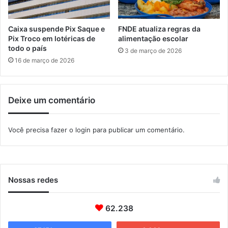
u
d
c
a
a
d
Caixa suspende Pix Saque e
FNDE atualiza regras da
ç
e
Pix Troco em lotéricas de
alimentação escolar
ã
m
todo o país
3 de março de 2026
o
a
16 de março de 2026
d
c
e
o
I
n
t
Deixe um comentário
h
a
a
g
e
Você precisa fazer o
login
para publicar um comentário.
u
m
a
I
í
t
é
a
i
g
Nossas redes
n
u
v
a
e
í
62.238
s
t