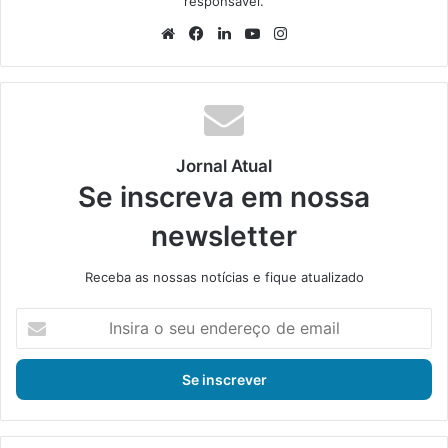
responsável.
We
Fa
Lin
Yo
Ins
bsi
ce
ke
uT
tag
te
bo
din
ub
ra
ok
e
m
Jornal Atual
Se inscreva em nossa
newsletter
Receba as nossas notícias e fique atualizado
I
n
s
i
r
a
o