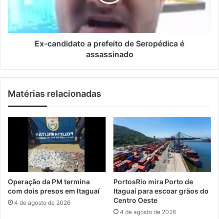
i
r
n
l
a
d
r
i
o
d
t
a
Ex-candidato a prefeito de Seropédica é
e
t
assassinado
i
o
r
a
o
p
Matérias relacionadas
d
r
e
e
t
f
u
e
r
i
i
t
s
o
m
d
o
e
Operação da PM termina
PortosRio mira Porto de
d
S
com dois presos em Itaguaí
Itaguaí para escoar grãos do
o
e
Centro Oeste
4 de agosto de 2026
e
r
4 de agosto de 2026
s
o