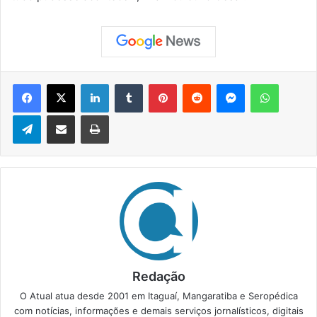
Facebook
X
Linkedin
Tumblr
Pinterest
Reddit
Messenger
WhatsApp
Telegram
Compartilhar via e-mail
Imprimir
Redação
O Atual atua desde 2001 em Itaguaí, Mangaratiba e Seropédica
com notícias, informações e demais serviços jornalísticos, digitais