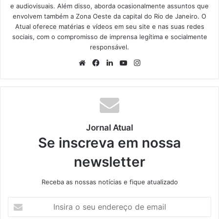
e audiovisuais. Além disso, aborda ocasionalmente assuntos que
envolvem também a Zona Oeste da capital do Rio de Janeiro. O
Atual oferece matérias e vídeos em seu site e nas suas redes
sociais, com o compromisso de imprensa legítima e socialmente
responsável.
We
Fa
Lin
Yo
Ins
bsi
ce
ke
uT
tag
te
bo
din
ub
ra
ok
e
m
Jornal Atual
Se inscreva em nossa
newsletter
Receba as nossas notícias e fique atualizado
I
n