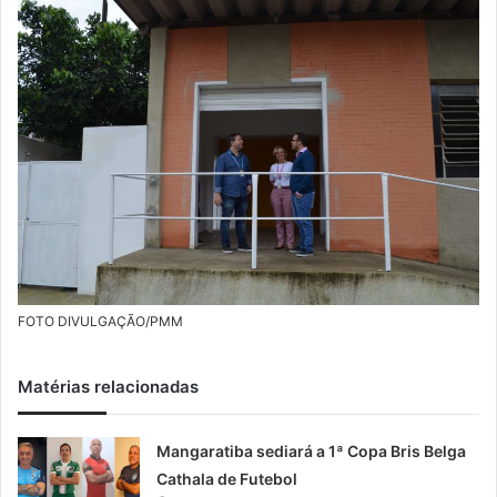
m
a
i
l
FOTO DIVULGAÇÃO/PMM
Matérias relacionadas
Mangaratiba sediará a 1ª Copa Bris Belga
Cathala de Futebol