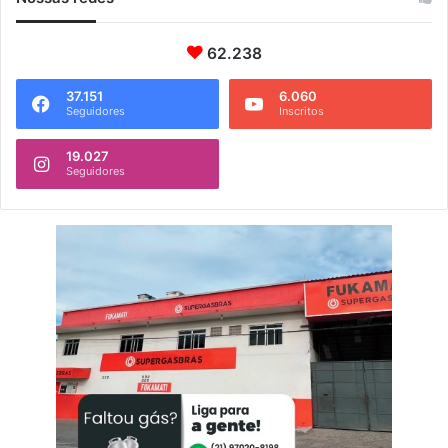
62.238
37.151
6.060
Seguidores
Inscritos
19.027
Seguidores