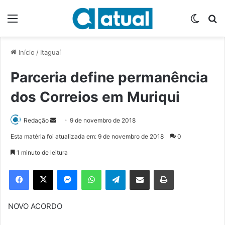
Menu
Switch
P
Início
/
Itaguaí
Parceria define permanência
dos Correios em Muriqui
Redação
M
9 de novembro de 2018
a
Esta matéria foi atualizada em: 9 de novembro de 2018
0
n
1 minuto de leitura
d
e
Facebook
X
Messenger
WhatsApp
Telegram
Compartilhar via e-mail
Imprimir
u
m
e
NOVO ACORDO
-