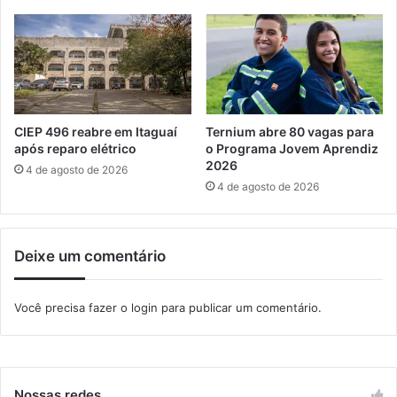
t
p
a
é
d
d
o
i
c
a
é
CIEP 496 reabre em Itaguaí
Ternium abre 80 vagas para
a
após reparo elétrico
o Programa Jovem Aprendiz
s
2026
4 de agosto de 2026
s
4 de agosto de 2026
a
s
s
Deixe um comentário
i
n
a
Você precisa fazer o
login
para publicar um comentário.
d
o
Nossas redes