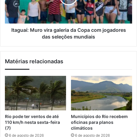
l
r
a
a
í
b
:
u
M
s
u
Itaguaí: Muro vira galeria da Copa com jogadores
o
r
das seleções mundiais
i
o
n
v
f
i
Matérias relacionadas
a
r
n
a
t
g
i
a
l
l
é
e
p
r
r
i
e
a
Rio pode ter ventos de até
Municípios do Rio recebem
s
d
110 km/h nesta sexta-feira
oficinas para planos
a
a
(7)
climáticos
e
C
6 de agosto de 2026
6 de agosto de 2026