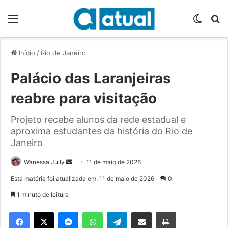
Menu
Switch
P
Início
/
Rio de Janeiro
Palácio das Laranjeiras
reabre para visitação
Projeto recebe alunos da rede estadual e
aproxima estudantes da história do Rio de
Janeiro
Wanessa Jully
M
11 de maio de 2026
a
Esta matéria foi atualizada em: 11 de maio de 2026
0
n
1 minuto de leitura
d
e
Facebook
X
Messenger
WhatsApp
Telegram
Compartilhar via e-mail
Imprimir
u