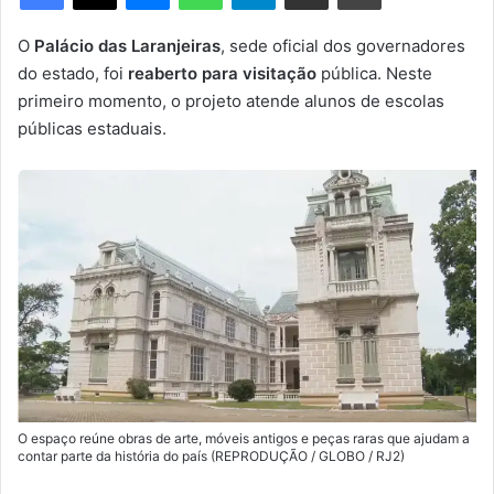
m
e
O
Palácio das Laranjeiras
, sede oficial dos governadores
-
do estado, foi
reaberto para visitação
pública. Neste
m
primeiro momento, o projeto atende alunos de escolas
a
públicas estaduais.
i
l
O espaço reúne obras de arte, móveis antigos e peças raras que ajudam a
contar parte da história do país (REPRODUÇÃO / GLOBO / RJ2)