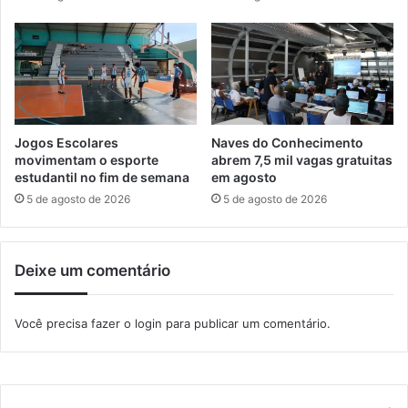
m
o
I
p
t
a
a
c
g
o
u
m
a
j
í
o
Jogos Escolares
Naves do Conhecimento
g
movimentam o esporte
abrem 7,5 mil vagas gratuitas
a
estudantil no fim de semana
em agosto
d
5 de agosto de 2026
5 de agosto de 2026
o
r
e
Deixe um comentário
s
d
a
Você precisa fazer o
login
para publicar um comentário.
s
s
e
l
e