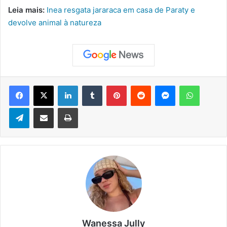
Leia mais:
Inea resgata jararaca em casa de Paraty e
devolve animal à natureza
Facebook
X
Linkedin
Tumblr
Pinterest
Reddit
Messenger
WhatsApp
Telegram
Compartilhar via e-mail
Imprimir
Wanessa Jully