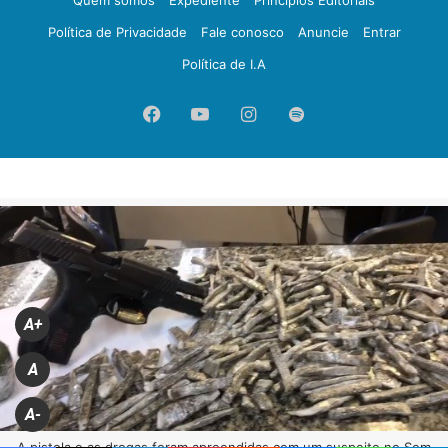
Política de Privacidade
Fale conosco
Anuncie
Entrar
Política de I.A
Facebook
YouTube
Instagram
Spotify
A+
A
A-
A pistola e as drogas foram apreendidas com um suspeito no Sem