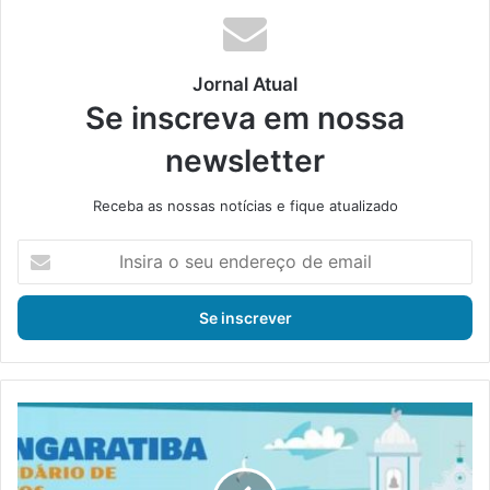
ok
e
m
Jornal Atual
Se inscreva em nossa
newsletter
Receba as nossas notícias e fique atualizado
I
n
s
i
r
a
o
s
P
e
r
u
e
e
f