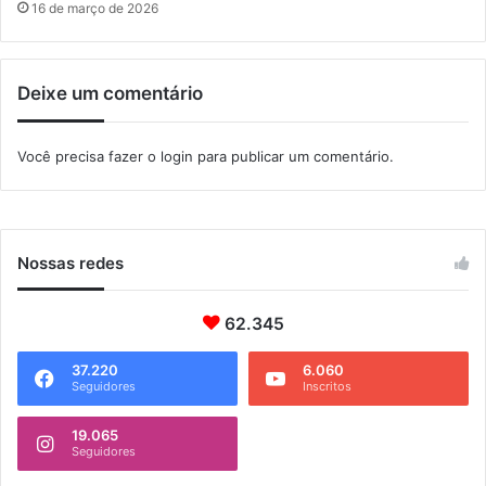
o
16 de março de 2026
P
e
ã
Deixe um comentário
o
d
e
Você precisa fazer o
login
para publicar um comentário.
B
o
i
a
d
Nossas redes
e
i
r
62.345
o
37.220
6.060
Seguidores
Inscritos
19.065
Seguidores