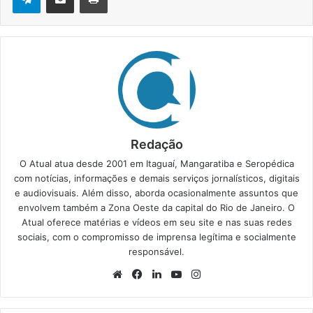
Redação
O Atual atua desde 2001 em Itaguaí, Mangaratiba e Seropédica
com notícias, informações e demais serviços jornalísticos, digitais
e audiovisuais. Além disso, aborda ocasionalmente assuntos que
envolvem também a Zona Oeste da capital do Rio de Janeiro. O
Atual oferece matérias e vídeos em seu site e nas suas redes
sociais, com o compromisso de imprensa legítima e socialmente
responsável.
We
Fa
Lin
Yo
Ins
bsi
ce
ke
uT
tag
te
bo
din
ub
ra