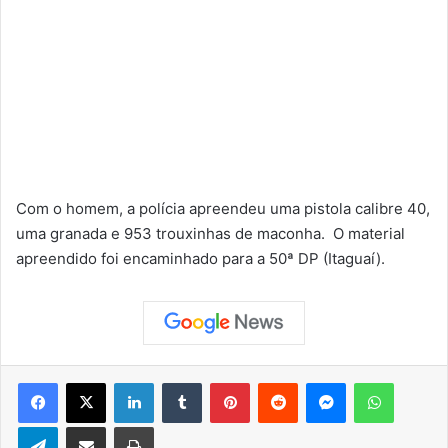
Com o homem, a polícia apreendeu uma pistola calibre 40,
uma granada e 953 trouxinhas de maconha. O material
apreendido foi encaminhado para a 50ª DP (Itaguaí).
Facebook
X
Linkedin
Tumblr
Pinterest
Reddit
Messenger
WhatsApp
Telegram
Compartilhar via e-mail
Imprimir