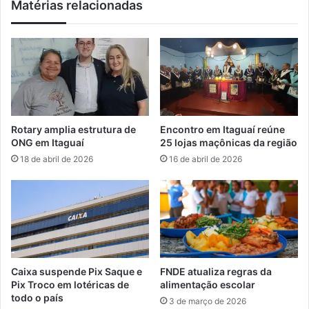
Matérias relacionadas
u
I
n
t
c
a
i
g
a
u
o
a
r
í
e
t
Rotary amplia estrutura de
Encontro em Itaguaí reúne
o
ONG em Itaguaí
25 lojas maçônicas da região
r
18 de abril de 2026
16 de abril de 2026
n
o
d
a
F
e
s
t
Caixa suspende Pix Saque e
FNDE atualiza regras da
a
Pix Troco em lotéricas de
alimentação escolar
d
todo o país
3 de março de 2026