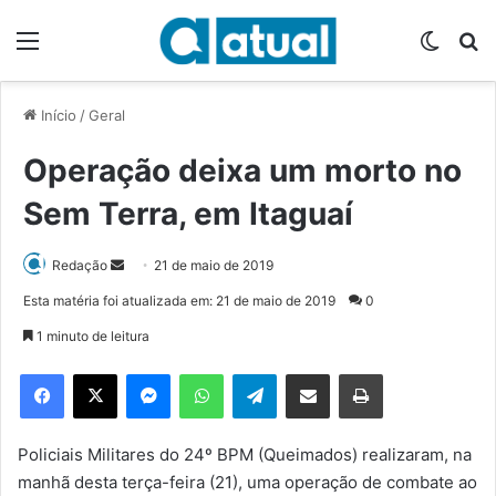
Menu
Switch
P
Início
/
Geral
Operação deixa um morto no
Sem Terra, em Itaguaí
Redação
M
21 de maio de 2019
a
Esta matéria foi atualizada em: 21 de maio de 2019
0
n
1 minuto de leitura
d
e
Facebook
X
Messenger
WhatsApp
Telegram
Compartilhar via e-mail
Imprimir
u
m
e
Policiais Militares do 24º BPM (Queimados) realizaram, na
-
manhã desta terça-feira (21), uma operação de combate ao