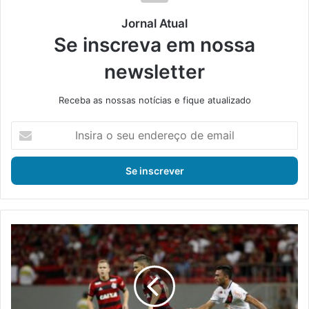
Jornal Atual
Se inscreva em nossa
newsletter
Receba as nossas notícias e fique atualizado
I
n
s
i
r
a
o
s
B
e
a
u
r
e
b
n
i
d
e