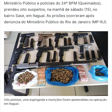
m
Ministério Público e policiais do 24º BPM (Queimados),
a
prendeu oito suspeitos, na manhã de sábado (15), no
i
bairro Sase, em Itaguaí. As prisões ocorreram após
l
denúncia do Ministério Público do Rio de Janeiro (MP-RJ).
Oito pistolas, uma espingarda e munições foram apreendidas na operação
em Itaguaí.