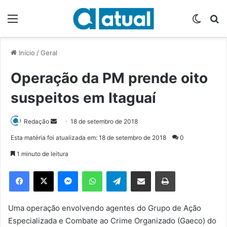
Menu
Switch
P
Início
/
Geral
Operação da PM prende oito
suspeitos em Itaguaí
Redação
M
18 de setembro de 2018
a
Esta matéria foi atualizada em: 18 de setembro de 2018
0
n
1 minuto de leitura
d
e
Facebook
X
Messenger
WhatsApp
Telegram
Compartilhar via e-mail
Imprimir
u
m
e
Uma operação envolvendo agentes do Grupo de Ação
-
Especializada e Combate ao Crime Organizado (Gaeco) do