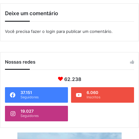
t
a
Deixe um comentário
d
o
d
Você precisa fazer o
login
para publicar um comentário.
o
R
i
o
Nossas redes
62.238
37.151
6.060
Seguidores
Inscritos
19.027
Seguidores