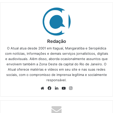
Redação
O Atual atua desde 2001 em Itaguaí, Mangaratiba e Seropédica
com notícias, informações e demais serviços jornalísticos, digitais
e audiovisuais. Além disso, aborda ocasionalmente assuntos que
envolvem também a Zona Oeste da capital do Rio de Janeiro. O
Atual oferece matérias e vídeos em seu site e nas suas redes
sociais, com o compromisso de imprensa legítima e socialmente
responsável.
We
Fa
Lin
Yo
Ins
bsi
ce
ke
uT
tag
te
bo
din
ub
ra
ok
e
m