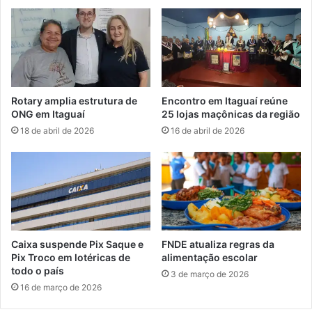
G
9
a
1
r
3
r
v
i
a
n
g
c
a
Rotary amplia estrutura de
Encontro em Itaguaí reúne
h
s
ONG em Itaguaí
25 lojas maçônicas da região
a
d
18 de abril de 2026
16 de abril de 2026
e
e
m
p
r
e
g
o
Caixa suspende Pix Saque e
FNDE atualiza regras da
n
Pix Troco em lotéricas de
alimentação escolar
o
todo o país
3 de março de 2026
e
16 de março de 2026
s