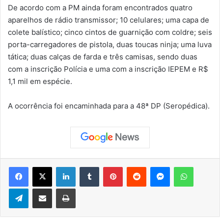
De acordo com a PM ainda foram encontrados quatro
aparelhos de rádio transmissor; 10 celulares; uma capa de
colete balístico; cinco cintos de guarnição com coldre; seis
porta-carregadores de pistola, duas toucas ninja; uma luva
tática; duas calças de farda e três camisas, sendo duas
com a inscrição Polícia e uma com a inscrição IEPEM e R$
1,1 mil em espécie.
A ocorrência foi encaminhada para a 48ª DP (Seropédica).
Facebook
X
Linkedin
Tumblr
Pinterest
Reddit
Messenger
WhatsApp
Telegram
Compartilhar via e-mail
Imprimir