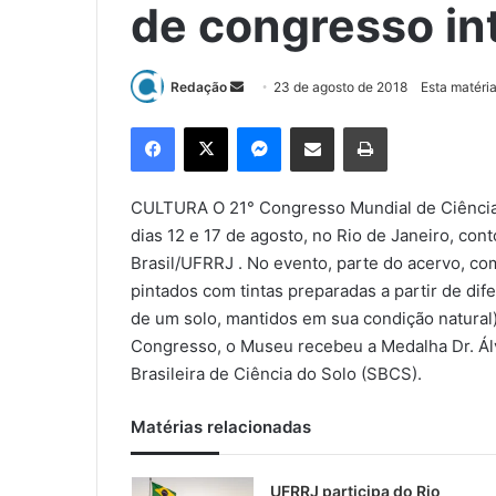
de congresso in
Redação
M
23 de agosto de 2018
Esta matéri
a
Facebook
X
Messenger
Compartilhar via e-mail
Imprimir
n
d
e
CULTURA O 21° Congresso Mundial de Ciência d
u
dias 12 e 17 de agosto, no Rio de Janeiro, co
m
Brasil/UFRRJ . No evento, parte do acervo, co
e
pintados com tintas preparadas a partir de dif
-
de um solo, mantidos em sua condição natural)
m
Congresso, o Museu recebeu a Medalha Dr. Ál
a
Brasileira de Ciência do Solo (SBCS).
i
l
Matérias relacionadas
UFRRJ participa do Rio