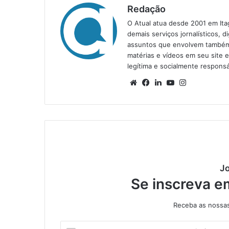
Redação
O Atual atua desde 2001 em Ita
demais serviços jornalísticos, d
assuntos que envolvem também a
matérias e vídeos em seu site 
legítima e socialmente responsá
We
Fa
Lin
Yo
Ins
bsi
ce
ke
uT
tag
te
bo
din
ub
ra
ok
e
m
Jo
Se inscreva e
Receba as nossas 
I