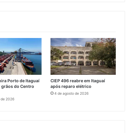
m
a
ç
ã
o
d
a
M
a
r
i
n
h
ira Porto de Itaguaí
CIEP 496 reabre em Itaguaí
a
 grãos do Centro
após reparo elétrico
t
4 de agosto de 2026
e
 de 2026
m
i
n
s
c
r