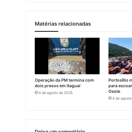
s
a
t
i
a
l
d
Matérias relacionadas
o
d
e
S
a
ú
d
e
a
Operação da PM termina com
PortosRio m
l
dois presos em Itaguaí
para escoar
e
Oeste
4 de agosto de 2026
r
4 de agosto
t
a
p
a
r
a
Deixe um comentário