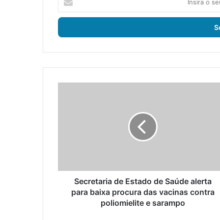
n
s
i
r
a
o
s
e
S
u
e
e
c
n
r
d
e
e
t
r
a
e
r
ç
i
o
a
Secretaria de Estado de Saúde alerta
d
d
para baixa procura das vacinas contra
e
e
poliomielite e sarampo
e
E
m