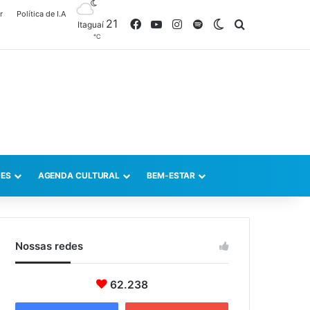
r
Política de I.A
21
Facebook
YouTube
Instagram
Spotify
Switch skin
Procurar po
Itaguaí
℃
ES
AGENDA CULTURAL
BEM-ESTAR
Nossas redes
62.238