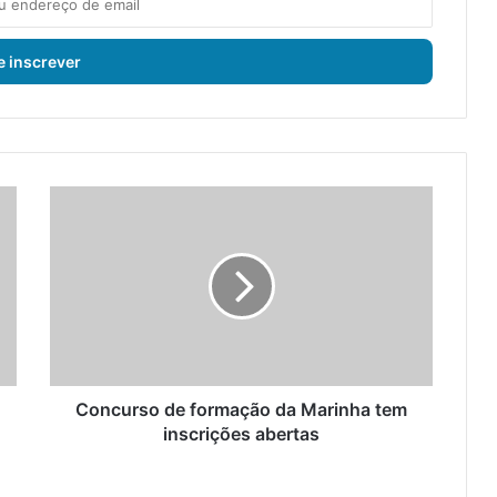
C
o
n
c
u
r
s
o
d
e
Concurso de formação da Marinha tem
f
inscrições abertas
o
r