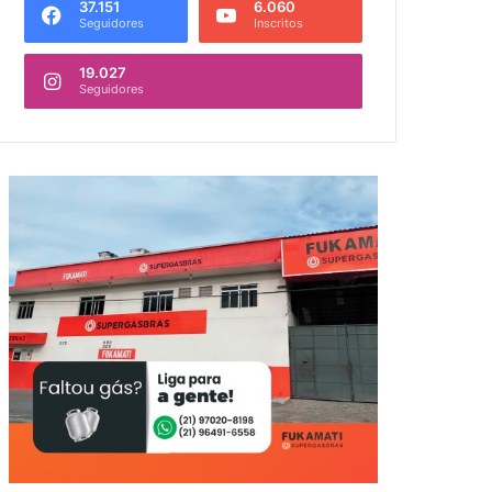
37.151
6.060
Seguidores
Inscritos
19.027
Seguidores