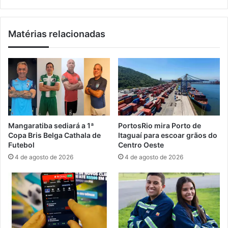
e
i
s
c
e
o
Matérias relacionadas
m
e
M
m
a
T
n
r
g
i
a
n
r
d
a
a
t
d
Mangaratiba sediará a 1ª
PortosRio mira Porto de
i
e
Copa Bris Belga Cathala de
Itaguaí para escoar grãos do
b
é
Futebol
Centro Oeste
a
p
4 de agosto de 2026
4 de agosto de 2026
r
e
s
o
p
e
l