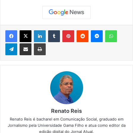
Facebook
X
Linkedin
Tumblr
Pinterest
Reddit
Messenger
WhatsApp
Telegram
Compartilhar via e-mail
Imprimir
Renato Reis
Renato Reis é bacharel em Comunicação Social, graduado em
Jornalismo pela Universidade Gama Filho e atua como editor da
edição digital do Jornal Atual.