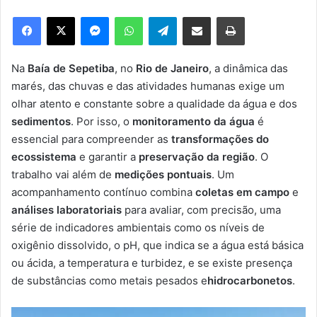
e
Facebook
X
Messenger
WhatsApp
Telegram
Compartilhar via e-mail
Imprimir
u
m
e
Na
Baía de Sepetiba
, no
Rio de Janeiro
, a dinâmica das
-
marés, das chuvas e das atividades humanas exige um
m
olhar atento e constante sobre a qualidade da água e dos
a
sedimentos
. Por isso, o
monitoramento da água
é
i
essencial para compreender as
transformações do
l
ecossistema
e garantir a
preservação da região
. O
trabalho vai além de
medições pontuais
. Um
acompanhamento contínuo combina
coletas em campo
e
análises laboratoriais
para avaliar, com precisão, uma
série de indicadores ambientais como os níveis de
oxigênio dissolvido, o pH, que indica se a água está básica
ou ácida, a temperatura e turbidez, e se existe presença
de substâncias como metais pesados e
hidrocarbonetos
.