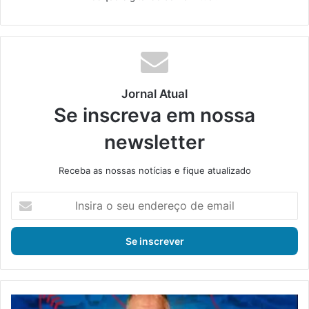
Jornal Atual
Se inscreva em nossa
newsletter
Receba as nossas notícias e fique atualizado
I
n
s
i
r
a
o
s
C