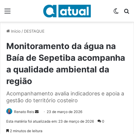
Menu
Switch
P
Início
/
DESTAQUE
Monitoramento da água na
Baía de Sepetiba acompanha
a qualidade ambiental da
região
Acompanhamento avalia indicadores e apoia a
gestão do território costeiro
Renato Reis
M
23 de março de 2026
a
Esta matéria foi atualizada em: 23 de março de 2026
0
n
2 minutos de leitura
d