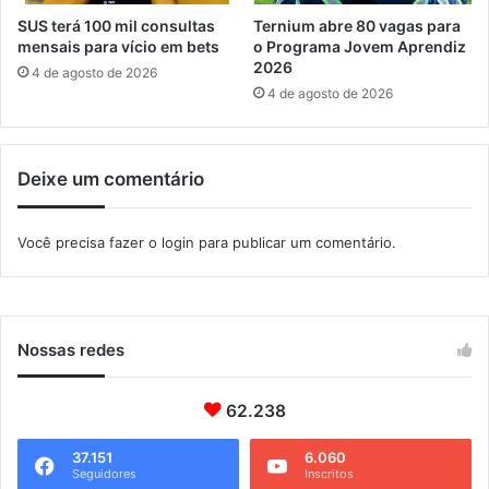
a
SUS terá 100 mil consultas
Ternium abre 80 vagas para
P
mensais para vício em bets
o Programa Jovem Aprendiz
o
2026
4 de agosto de 2026
l
4 de agosto de 2026
í
c
i
Deixe um comentário
a
C
i
Você precisa fazer o
login
para publicar um comentário.
v
i
l
e
m
Nossas redes
P
a
62.238
r
a
t
37.151
6.060
Seguidores
Inscritos
y