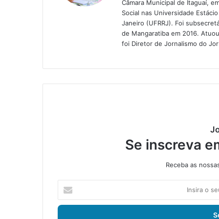
Câmara Municipal de Itaguaí, 
Social nas Universidade Estáci
Janeiro (UFRRJ). Foi subsecret
de Mangaratiba em 2016. Atuou 
foi Diretor de Jornalismo do J
Jo
Se inscreva e
Receba as nossas 
I
n
s
i