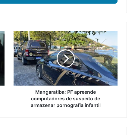
M
a
n
g
a
r
a
t
i
b
Mangaratiba: PF apreende
a
computadores de suspeito de
:
armazenar pornografia infantil
P
F
a
p