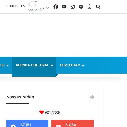
Política de I.A
Facebook
YouTube
Instagram
Spotify
Switch skin
Procurar po
℃
22
Itaguaí
ES
AGENDA CULTURAL
BEM-ESTAR
Nossas redes
62.238
37.151
6.060