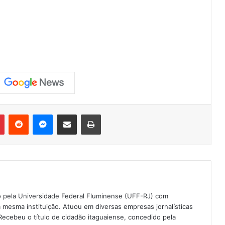
Pinterest
Reddit
Messenger
Compartilhar via e-mail
Imprimir
do pela Universidade Federal Fluminense (UFF-RJ) com
esma instituição. Atuou em diversas empresas jornalísticas
ecebeu o título de cidadão itaguaiense, concedido pela