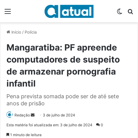
Menu
Switch
P
Início
/
Polícia
Mangaratiba: PF apreende
computadores de suspeito
de armazenar pornografia
infantil
Pena prevista somada pode ser de até sete
anos de prisão
Redação
M
3 de julho de 2024
a
Esta matéria foi atualizada em: 3 de julho de 2024
0
n
1 minuto de leitura
d