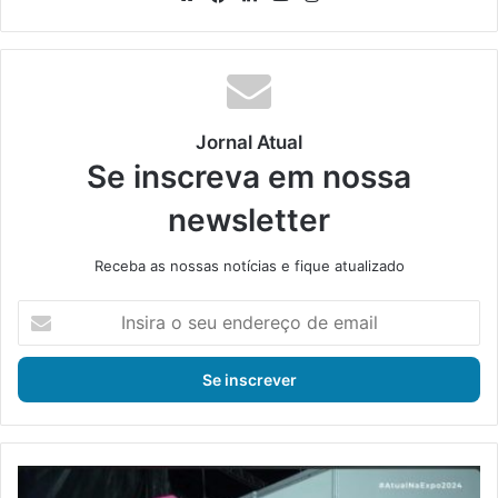
bsi
ce
ke
uT
tag
te
bo
din
ub
ra
ok
e
m
Jornal Atual
Se inscreva em nossa
newsletter
Receba as nossas notícias e fique atualizado
I
n
s
i
r
a
o
s
M