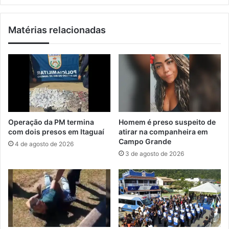
a
F
c
a
Matérias relacionadas
a
z
r
e
á
n
t
d
e
a
r
d
e
I
t
Operação da PM termina
Homem é preso suspeito de
a
com dois presos em Itaguaí
atirar na companheira em
g
Campo Grande
4 de agosto de 2026
u
3 de agosto de 2026
a
í
c
u
r
t
e