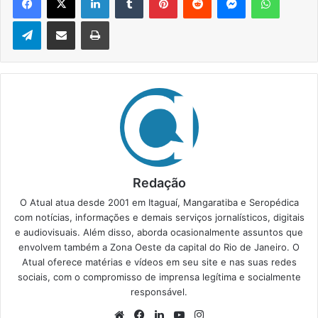
Telegram
Compartilhar via e-mail
Imprimir
Redação
O Atual atua desde 2001 em Itaguaí, Mangaratiba e Seropédica
com notícias, informações e demais serviços jornalísticos, digitais
e audiovisuais. Além disso, aborda ocasionalmente assuntos que
envolvem também a Zona Oeste da capital do Rio de Janeiro. O
Atual oferece matérias e vídeos em seu site e nas suas redes
sociais, com o compromisso de imprensa legítima e socialmente
responsável.
We
Fa
Lin
Yo
Ins