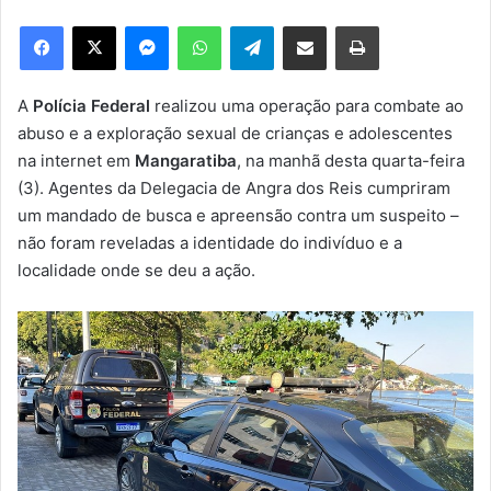
e
Facebook
X
Messenger
WhatsApp
Telegram
Compartilhar via e-mail
Imprimir
u
m
e
A
Polícia Federal
realizou uma operação para combate ao
-
abuso e a exploração sexual de crianças e adolescentes
m
na internet em
Mangaratiba
, na manhã desta quarta-feira
a
(3). Agentes da Delegacia de Angra dos Reis cumpriram
i
um mandado de busca e apreensão contra um suspeito –
l
não foram reveladas a identidade do indivíduo e a
localidade onde se deu a ação.