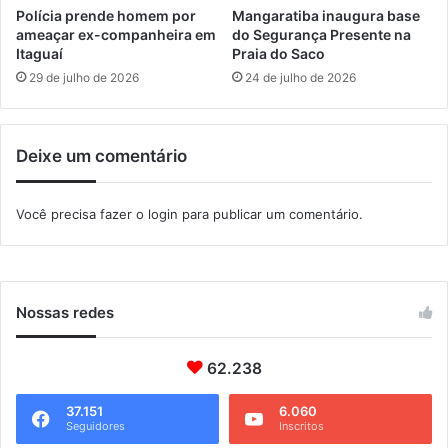
P
Polícia prende homem por
Mangaratiba inaugura base
é
ameaçar ex-companheira em
do Segurança Presente na
r
Itaguaí
Praia do Saco
i
29 de julho de 2026
24 de julho de 2026
c
l
e
Deixe um comentário
s
n
a
Você precisa fazer o
login
para publicar um comentário.
E
x
p
o
Nossas redes
62.238
37.151
6.060
Seguidores
Inscritos