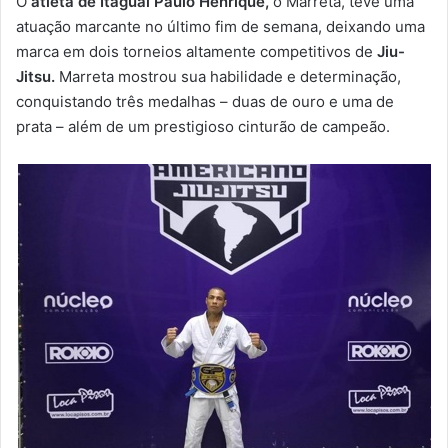
O
atleta de Itaguaí Paulo Henrique,
o Marreta, teve uma
-
atuação marcante no último fim de semana, deixando uma
m
marca em dois torneios altamente competitivos de
Jiu-
a
Jitsu.
Marreta mostrou sua habilidade e determinação,
i
conquistando três medalhas – duas de ouro e uma de
l
prata – além de um prestigioso cinturão de campeão.