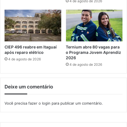
4 de agosto de 2026
d
r
o
o
P
n
r
a
o
P
m
l
e
e
a
n
CIEP 496 reabre em Itaguaí
Ternium abre 80 vagas para
á
após reparo elétrico
o Programa Jovem Aprendiz
r
2026
4 de agosto de 2026
i
4 de agosto de 2026
a
d
o
Deixe um comentário
s
C
o
Você precisa fazer o
login
para publicar um comentário.
n
s
e
l