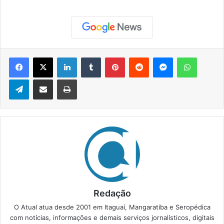
Facebook
X
Linkedin
Tumblr
Pinterest
Reddit
Messenger
WhatsApp
Telegram
Compartilhar via e-mail
Imprimir
Redação
O Atual atua desde 2001 em Itaguaí, Mangaratiba e Seropédica
com notícias, informações e demais serviços jornalísticos, digitais