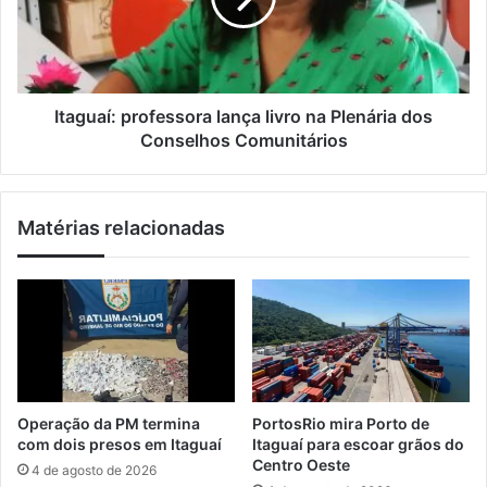
l
m
a
a
í
i
:
s
p
u
r
Itaguaí: professora lança livro na Plenária dos
m
o
Conselhos Comunitários
a
f
e
e
t
s
Matérias relacionadas
a
s
p
o
a
r
n
a
a
l
c
a
r
n
i
ç
a
a
Operação da PM termina
PortosRio mira Porto de
ç
l
com dois presos em Itaguaí
Itaguaí para escoar grãos do
ã
i
Centro Oeste
4 de agosto de 2026
o
v