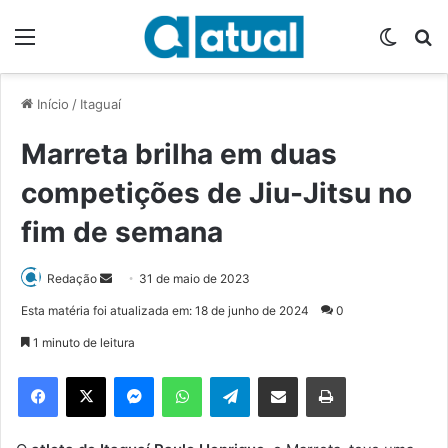
Menu
Switch
P
Início
/
Itaguaí
Marreta brilha em duas
competições de Jiu-Jitsu no
fim de semana
Redação
M
31 de maio de 2023
a
Esta matéria foi atualizada em: 18 de junho de 2024
0
n
1 minuto de leitura
d
e
Facebook
X
Messenger
WhatsApp
Telegram
Compartilhar via e-mail
Imprimir
u
m
e