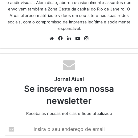
e audiovisuais. Além disso, aborda ocasionalmente assuntos que
envolvem também a Zona Oeste da capital do Rio de Janeiro. O
Atual oferece matérias e vídeos em seu site e nas suas redes
sociais, com o compromisso de imprensa legítima e socialmente
responsável.
We
Fa
Lin
Yo
Ins
bsi
ce
ke
uT
tag
te
bo
din
ub
ra
ok
e
m
Jornal Atual
Se inscreva em nossa
newsletter
Receba as nossas notícias e fique atualizado
I
n