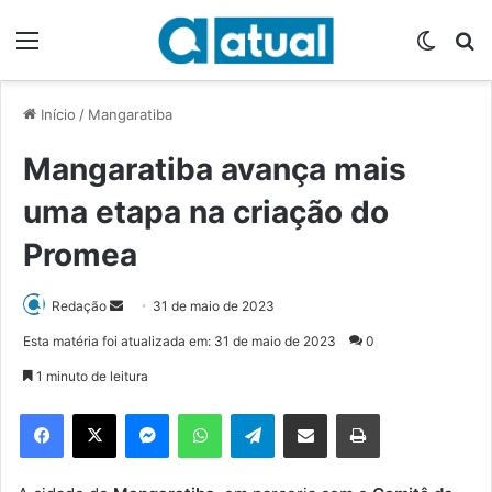
Menu
Switch
P
Início
/
Mangaratiba
Mangaratiba avança mais
uma etapa na criação do
Promea
Redação
M
31 de maio de 2023
a
Esta matéria foi atualizada em: 31 de maio de 2023
0
n
1 minuto de leitura
d
e
Facebook
X
Messenger
WhatsApp
Telegram
Compartilhar via e-mail
Imprimir
u
m
e