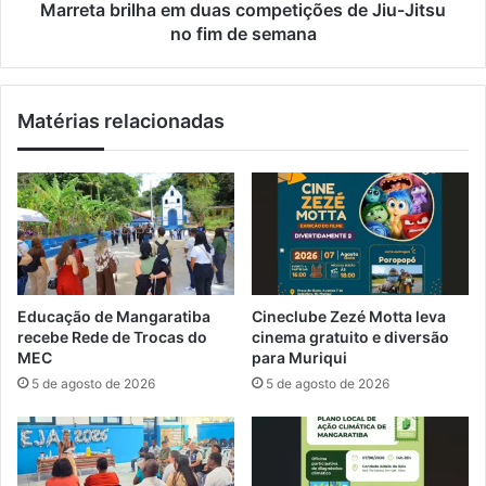
t
i
Marreta brilha em duas competições de Jiu-Jitsu
a
l
no fim de semana
c
h
a
a
m
e
Matérias relacionadas
i
m
n
d
h
u
ã
a
o
s
c
c
o
o
m
m
c
p
Educação de Mangaratiba
Cineclube Zezé Motta leva
a
e
recebe Rede de Trocas do
cinema gratuito e diversão
r
t
MEC
para Muriqui
g
i
5 de agosto de 2026
5 de agosto de 2026
a
ç
f
õ
a
e
l
s
s
d