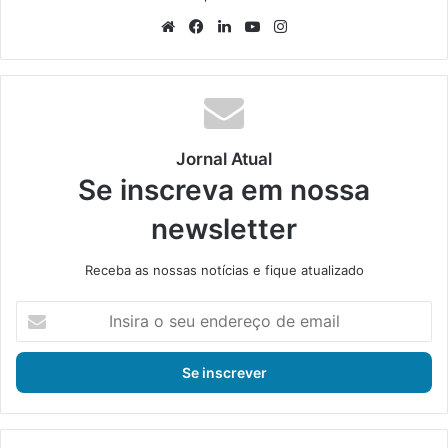
We
Fa
Lin
Yo
Ins
bsi
ce
ke
uT
tag
te
bo
din
ub
ra
ok
e
m
Jornal Atual
Se inscreva em nossa
newsletter
Receba as nossas notícias e fique atualizado
I
n
s
i
r
a
o