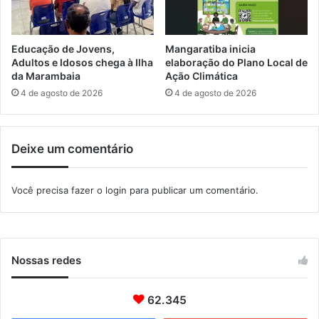
i
e
f
J
i
i
Educação de Jovens,
Mangaratiba inicia
c
u
Adultos e Idosos chega à Ilha
elaboração do Plano Local de
a
-
da Marambaia
Ação Climática
d
J
4 de agosto de 2026
4 de agosto de 2026
a
i
e
t
m
s
Deixe um comentário
S
u
e
n
r
o
Você precisa fazer o
login
para publicar um comentário.
o
f
p
i
é
m
d
d
i
e
Nossas redes
c
s
a
e
62.345
m
a