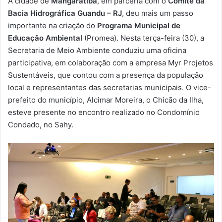
A cidade de
Mangaratiba
, em parceria com o
Comitê da
-
Bacia Hidrográfica Guandu – RJ
, deu mais um passo
m
importante na criação do
Programa Municipal de
a
Educação Ambiental
(Promea). Nesta terça-feira (30), a
i
Secretaria de Meio Ambiente conduziu uma oficina
l
participativa, em colaboração com a empresa Myr Projetos
Sustentáveis, que contou com a presença da população
local e representantes das secretarias municipais. O vice-
prefeito do município, Alcimar Moreira, o Chicão da Ilha,
esteve presente no encontro realizado no Condomínio
Condado, no Sahy.