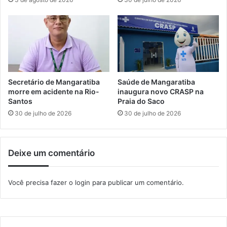
o
a
n
n
a
u
D
n
é
c
a
i
n
a
o
r
Secretário de Mangaratiba
Saúde de Mangaratiba
D
u
morre em acidente na Rio-
inaugura novo CRASP na
o
a
Santos
Praia do Saco
m
s
30 de julho de 2026
30 de julho de 2026
i
i
n
n
g
t
Deixe um comentário
ã
e
o
r
c
d
Você precisa fazer o
login
para publicar um comentário.
o
i
m
t
H
a
u
d