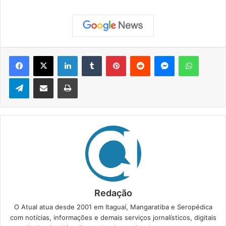
Facebook
X
Linkedin
Tumblr
Pinterest
Reddit
Messenger
WhatsApp
Telegram
Compartilhar via e-mail
Imprimir
Redação
O Atual atua desde 2001 em Itaguaí, Mangaratiba e Seropédica
com notícias, informações e demais serviços jornalísticos, digitais