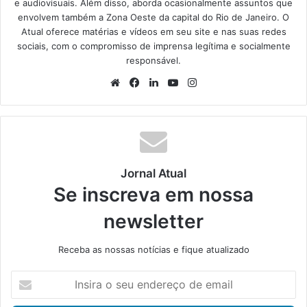
e audiovisuais. Além disso, aborda ocasionalmente assuntos que
envolvem também a Zona Oeste da capital do Rio de Janeiro. O
Atual oferece matérias e vídeos em seu site e nas suas redes
sociais, com o compromisso de imprensa legítima e socialmente
responsável.
We
Fa
Lin
Yo
Ins
bsi
ce
ke
uT
tag
te
bo
din
ub
ra
ok
e
m
Jornal Atual
Se inscreva em nossa
newsletter
Receba as nossas notícias e fique atualizado
I
n
s