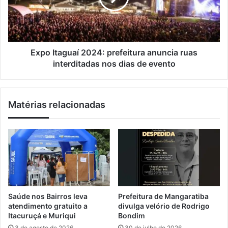
l
e
t
t
a
a
g
d
u
e
a
Expo Itaguaí 2024: prefeitura anuncia ruas
I
í
interditadas nos dias de evento
t
2
a
0
g
2
Matérias relacionadas
u
4
a
:
í
p
,
r
“
e
d
f
u
e
b
i
l
t
Saúde nos Bairros leva
Prefeitura de Mangaratiba
a
u
atendimento gratuito a
divulga velório de Rodrigo
”
r
Itacuruçá e Muriqui
Bondim
D
a
3 de agosto de 2026
30 de julho de 2026