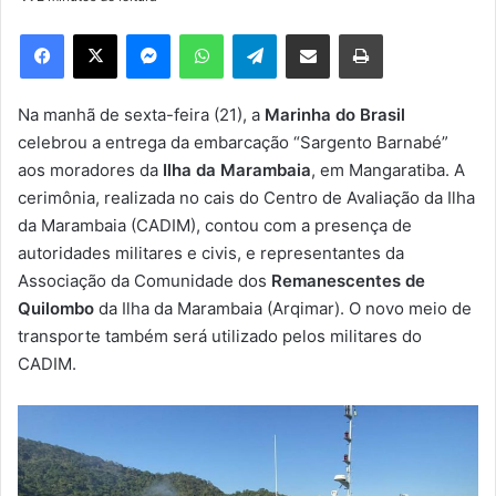
d
e
Facebook
X
Messenger
WhatsApp
Telegram
Compartilhar via e-mail
Imprimir
u
m
e
Na manhã de sexta-feira (21), a
Marinha do Brasil
-
celebrou a entrega da embarcação “Sargento Barnabé”
m
aos moradores da
Ilha da Marambaia
, em Mangaratiba. A
a
cerimônia, realizada no cais do Centro de Avaliação da Ilha
i
da Marambaia (CADIM), contou com a presença de
l
autoridades militares e civis, e representantes da
Associação da Comunidade dos
Remanescentes de
Quilombo
da Ilha da Marambaia (Arqimar). O novo meio de
transporte também será utilizado pelos militares do
CADIM.