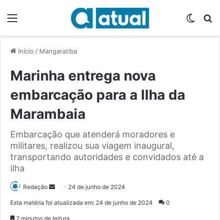
Menu
Switch
P
Início
/
Mangaratiba
Marinha entrega nova
embarcação para a Ilha da
Marambaia
Embarcação que atenderá moradores e
militares, realizou sua viagem inaugural,
transportando autoridades e convidados até a
ilha
Redação
M
24 de junho de 2024
a
Esta matéria foi atualizada em: 24 de junho de 2024
0
n
2 minutos de leitura