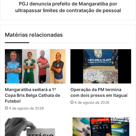
s
i
PGJ denuncia prefeito de Mangaratiba por
v
a
ultrapassar limites de contratação de pessoal
i
p
a
r
t
e
Matérias relacionadas
u
f
r
e
a
i
s
t
p
o
a
d
r
e
a
M
r
a
Mangaratiba sediará a 1ª
Operação da PM termina
e
n
Copa Bris Belga Cathala de
com dois presos em Itaguaí
s
g
Futebol
4 de agosto de 2026
g
a
4 de agosto de 2026
a
r
t
a
e
t
e
i