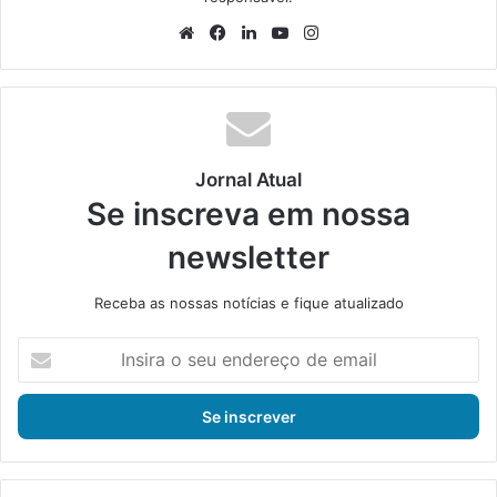
We
Fa
Lin
Yo
Ins
bsi
ce
ke
uT
tag
te
bo
din
ub
ra
ok
e
m
Jornal Atual
Se inscreva em nossa
newsletter
Receba as nossas notícias e fique atualizado
I
n
s
i
r
a
o