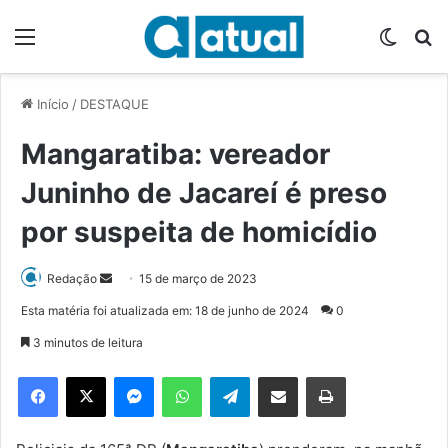
Menu
Switch
P
Início
/
DESTAQUE
Mangaratiba: vereador
Juninho de Jacareí é preso
por suspeita de homicídio
Redação
M
15 de março de 2023
a
Esta matéria foi atualizada em: 18 de junho de 2024
0
n
3 minutos de leitura
d
e
Facebook
X
Messenger
WhatsApp
Telegram
Compartilhar via e-mail
Imprimir
u
m
e