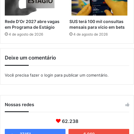
s
b
a
a
l
p
v
o
Rede D’Or 2027 abre vagas
SUS terá 100 mil consultas
a
r
em Programa de Estágio
mensais para vício em bets
m
u
4 de agosto de 2026
4 de agosto de 2026
e
l
n
t
t
r
o
Deixe um comentário
a
p
a
Você precisa fazer o
login
para publicar um comentário.
s
s
a
r
l
Nossas redes
i
m
i
62.238
t
e
37.151
6.060