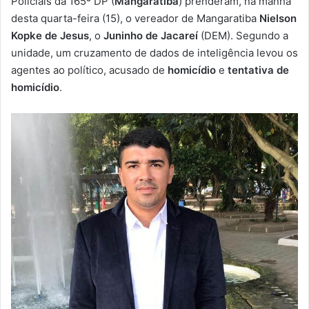
Policiais da 165ª DP (
Mangaratiba
) prenderam, na manhã
-
desta quarta-feira (15), o vereador de Mangaratiba
Nielson
m
Kopke de Jesus
, o
Juninho de Jacareí
(DEM). Segundo a
a
unidade, um cruzamento de dados de inteligência levou os
i
agentes ao político, acusado de
homicídio
e
tentativa de
l
homicídio
.