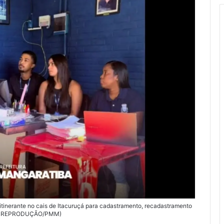
itinerante no cais de Itacuruçá para cadastramento, recadastramento
FOTO REPRODUÇÃO/PMM)