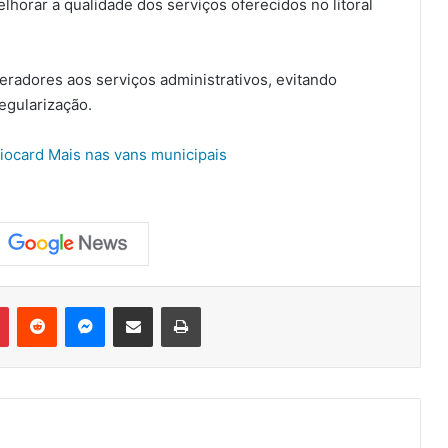
horar a qualidade dos serviços oferecidos no litoral
eradores aos serviços administrativos, evitando
egularização.
Riocard Mais nas vans municipais
Pinterest
Reddit
Messenger
Compartilhar via e-mail
Imprimir