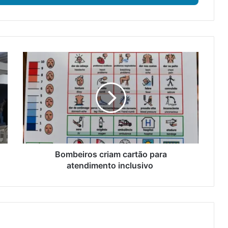
B
o
m
b
e
i
r
o
s
c
Bombeiros criam cartão para
r
atendimento inclusivo
i
a
m
c
a
r