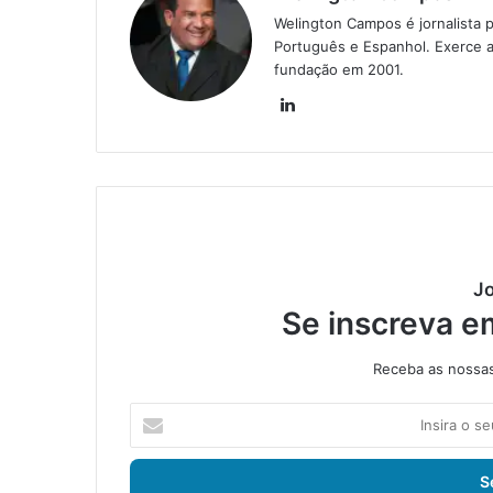
Welington Campos é jornalista p
Português e Espanhol. Exerce a
fundação em 2001.
Lin
ke
din
Jo
Se inscreva e
Receba as nossas 
I
n
s
i