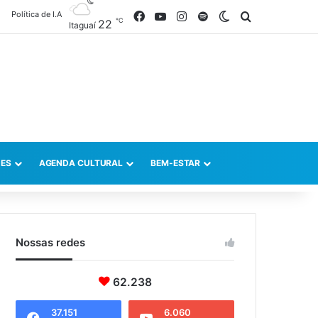
Política de I.A
Facebook
YouTube
Instagram
Spotify
Switch skin
Procurar po
℃
22
Itaguaí
ES
AGENDA CULTURAL
BEM-ESTAR
Nossas redes
62.238
37.151
6.060