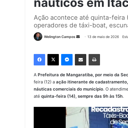
náuticos em Ita
Ação acontece até quinta-feira 
operadores de táxi-boat, escuna
Welington Campos
M
13 de maio de 2026
Est
a
n
Facebook
X
Messenger
Compartilhar via e-mail
Imprimir
d
e
u
A
Prefeitura de Mangaratiba, por meio da Sec
m
feira (12) a
ação itinerante de cadastramento,
e
náuticas comerciais do município
. O atendime
-
até
quinta-feira (14), sempre das 9h às 15h
.
m
a
i
l