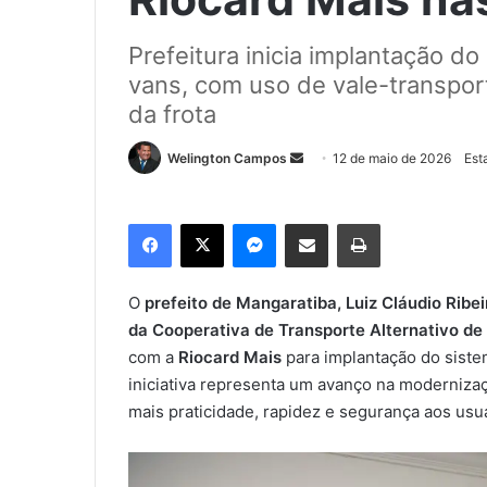
Prefeitura inicia implantação d
vans, com uso de vale-transpor
da frota
Welington Campos
M
12 de maio de 2026
Est
a
n
Facebook
X
Messenger
Compartilhar via e-mail
Imprimir
d
e
u
O
prefeito de Mangaratiba, Luiz Cláudio Ribei
m
da Cooperativa de Transporte Alternativo 
e
com a
Riocard Mais
para implantação do sist
-
iniciativa representa um avanço na modernizaç
m
mais praticidade, rapidez e segurança aos usuá
a
i
l