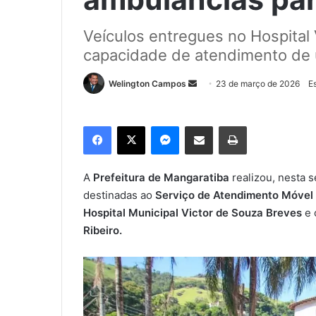
Veículos entregues no Hospital
capacidade de atendimento de 
Welington Campos
M
23 de março de 2026
E
a
n
Facebook
X
Messenger
Compartilhar via e-mail
Imprimir
d
e
u
A
Prefeitura de Mangaratiba
realizou, nesta s
m
destinadas ao
Serviço de Atendimento Móvel
e
Hospital Municipal Victor de Souza Breves
e 
-
Ribeiro.
m
a
i
l