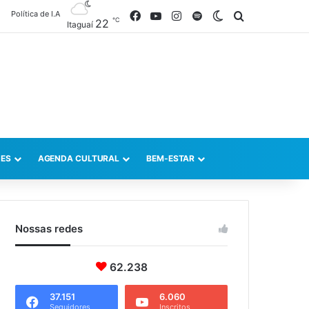
Política de I.A
Facebook
YouTube
Instagram
Spotify
Switch skin
Procurar po
℃
22
Itaguaí
ES
AGENDA CULTURAL
BEM-ESTAR
Nossas redes
62.238
37.151
6.060
Seguidores
Inscritos