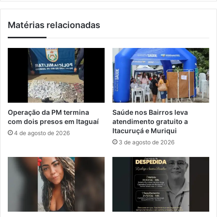
d
r
i
e
Matérias relacionadas
a
s
t
d
r
i
a
g
a
i
c
t
u
a
s
i
a
s
Operação da PM termina
Saúde nos Bairros leva
d
:
com dois presos em Itaguaí
atendimento gratuito a
o
c
Itacuruçá e Muriqui
4 de agosto de 2026
d
o
3 de agosto de 2026
e
n
e
h
s
e
t
ç
u
a
p
t
r
r