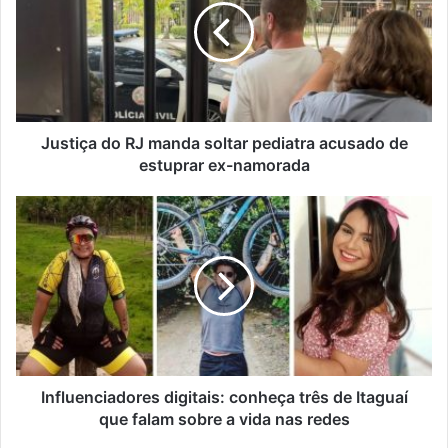
e
t
n
i
d
ç
e
a
r
d
e
o
ç
R
Justiça do RJ manda soltar pediatra acusado de
o
J
estuprar ex-namorada
d
m
e
a
I
e
n
n
m
d
f
a
a
l
i
s
u
l
o
e
l
n
t
c
a
i
r
a
Influenciadores digitais: conheça três de Itaguaí
p
d
que falam sobre a vida nas redes
e
o