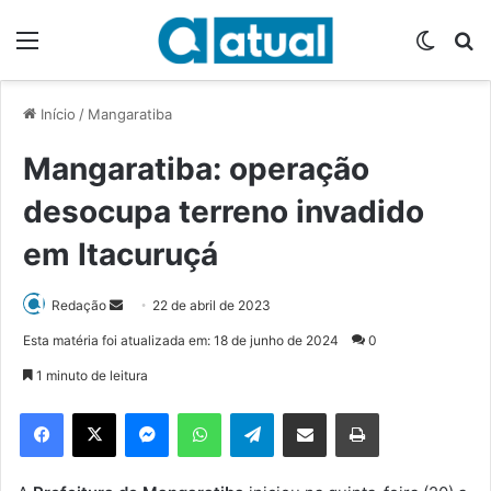
Menu
Switch
P
Início
/
Mangaratiba
Mangaratiba: operação
desocupa terreno invadido
em Itacuruçá
Redação
M
22 de abril de 2023
a
Esta matéria foi atualizada em: 18 de junho de 2024
0
n
1 minuto de leitura
d
e
Facebook
X
Messenger
WhatsApp
Telegram
Compartilhar via e-mail
Imprimir
u
m
e