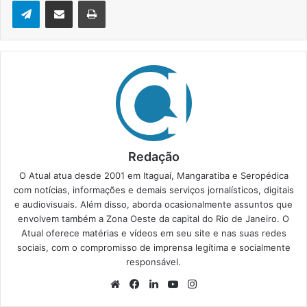
Telegram
Compartilhar via e-mail
Imprimir
Redação
O Atual atua desde 2001 em Itaguaí, Mangaratiba e Seropédica
com notícias, informações e demais serviços jornalísticos, digitais
e audiovisuais. Além disso, aborda ocasionalmente assuntos que
envolvem também a Zona Oeste da capital do Rio de Janeiro. O
Atual oferece matérias e vídeos em seu site e nas suas redes
sociais, com o compromisso de imprensa legítima e socialmente
responsável.
We
Fa
Lin
Yo
Ins
bsi
ce
ke
uT
tag