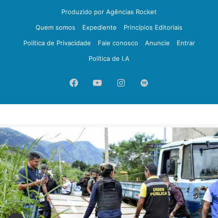
Produzido por Agências Rocket
Quem somos
Expediente
Princípios Editoriais
Política de Privacidade
Fale conosco
Anuncie
Entrar
Política de I.A
Facebook
YouTube
Instagram
Spotify