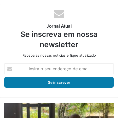
te
bo
din
ub
ra
ok
e
m
Jornal Atual
Se inscreva em nossa
newsletter
Receba as nossas notícias e fique atualizado
I
n
s
i
r
a
o
s
J
e
u
u
s