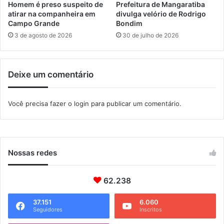
a
ê
Homem é preso suspeito de
Prefeitura de Mangaratiba
r
s
atirar na companheira em
divulga velório de Rodrigo
e
d
Campo Grande
Bondim
x
e
3 de agosto de 2026
30 de julho de 2026
-
I
n
t
a
a
Deixe um comentário
m
g
o
u
r
a
Você precisa fazer o
login
para publicar um comentário.
a
í
d
q
a
u
e
f
Nossas redes
a
l
62.238
a
m
s
37.151
6.060
Seguidores
Inscritos
o
b