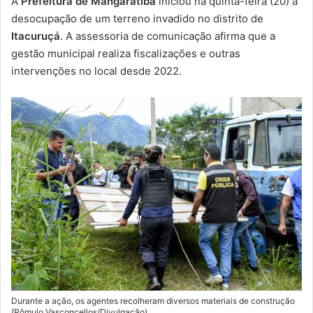
A
Prefeitura de Mangaratiba
iniciou na quinta-feira (20) a
-
desocupação de um terreno invadido no distrito de
m
Itacuruçá
. A assessoria de comunicação afirma que a
a
gestão municipal realiza fiscalizações e outras
i
intervenções no local desde 2022.
l
Durante a ação, os agentes recolheram diversos materiais de construção
(Rômulo Vasconcellos/Divulgação)