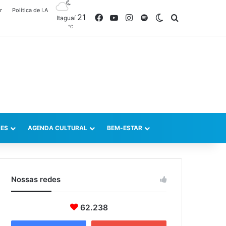
r
Política de I.A
21
Facebook
YouTube
Instagram
Spotify
Switch skin
Procurar po
Itaguaí
℃
ES
AGENDA CULTURAL
BEM-ESTAR
Nossas redes
62.238