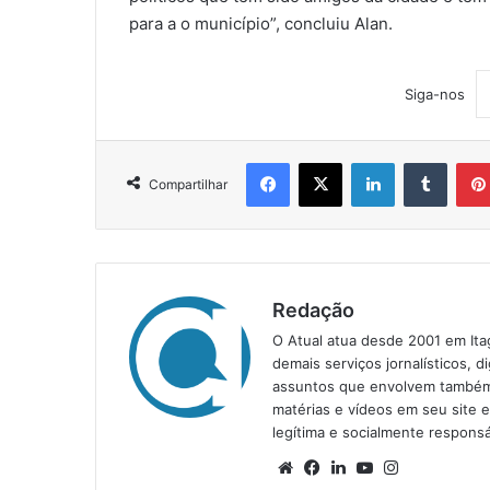
para a o município”, concluiu Alan.
Siga-nos
Facebook
X
Linkedin
Tumblr
Compartilhar
Redação
O Atual atua desde 2001 em Ita
demais serviços jornalísticos, d
assuntos que envolvem também a
matérias e vídeos em seu site 
legítima e socialmente responsá
We
Fa
Lin
Yo
Ins