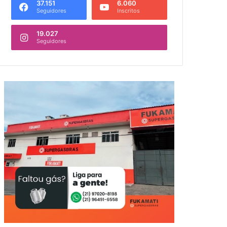
37.151
6.060
Seguidores
Inscritos
19.027
Seguidores