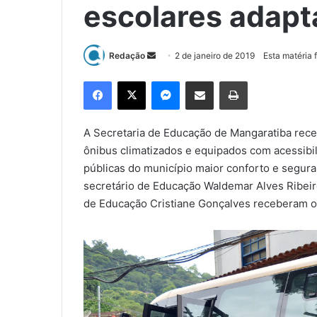
escolares adap
Redação
M
2 de janeiro de 2019
Esta matéria 
a
Facebook
X
Messenger
Compartilhar via e-mail
Imprimir
n
d
e
A Secretaria de Educação de Mangaratiba rece
u
ônibus climatizados e equipados com acessibi
m
públicas do município maior conforto e seguran
e
secretário de Educação Waldemar Alves Ribeiro
-
de Educação Cristiane Gonçalves receberam os
m
a
i
l