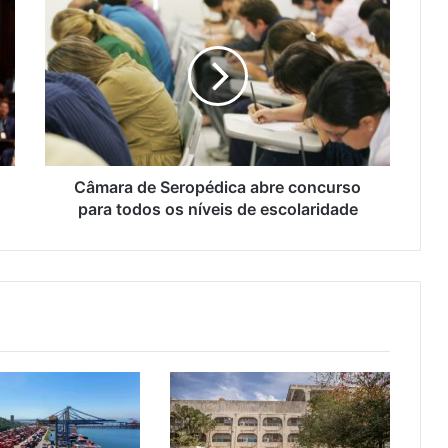
â
m
a
r
a
d
e
S
e
Câmara de Seropédica abre concurso
r
para todos os níveis de escolaridade
o
p
é
d
i
c
a
a
b
r
e