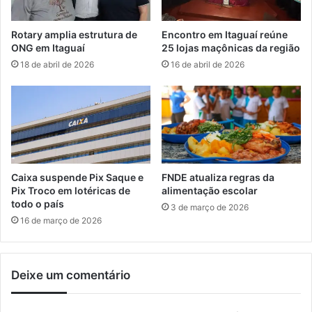
l
d
p
i
Rotary amplia estrutura de
Encontro em Itaguaí reúne
a
v
ONG em Itaguaí
25 lojas maçônicas da região
d
u
18 de abril de 2026
16 de abril de 2026
a
l
C
g
i
a
c
p
l
o
u
r
s
t
,
a
Caixa suspende Pix Saque e
FNDE atualiza regras da
s
l
Pix Troco em lotéricas de
alimentação escolar
e
d
todo o país
3 de março de 2026
g
e
16 de março de 2026
u
i
n
n
d
f
o
Deixe um comentário
o
n
r
o
m