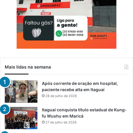
l
i
c
o
s
Mais lidas na semana
Após corrente de oração em hospital,
paciente recebe alta em Itaguaí
28 de julho de 2026
Itaguaí conquista título estadual de Kung-
fu Wushu em Maricá
27 de julho de 2026