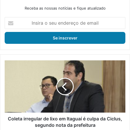
Receba as nossas notícias e fique atualizado
I
n
s
i
r
a
o
s
C
e
o
u
l
e
e
n
t
d
a
e
i
r
r
e
r
ç
e
Coleta irregular de lixo em Itaguaí é culpa da Ciclus,
o
g
segundo nota da prefeitura
d