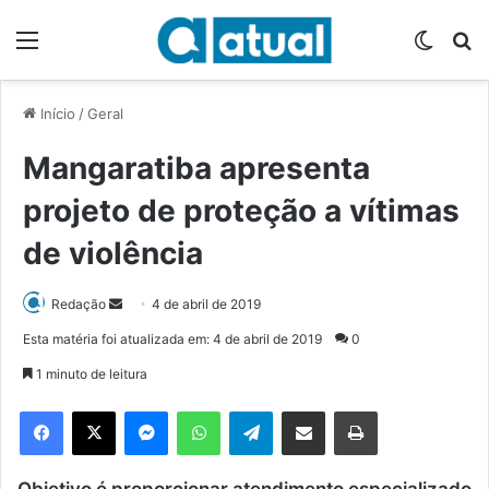
Menu
Switch
P
Início
/
Geral
Mangaratiba apresenta
projeto de proteção a vítimas
de violência
Redação
M
4 de abril de 2019
a
Esta matéria foi atualizada em: 4 de abril de 2019
0
n
1 minuto de leitura
d
e
Facebook
X
Messenger
WhatsApp
Telegram
Compartilhar via e-mail
Imprimir
u
m
Objetivo é proporcionar atendimento especializado
e