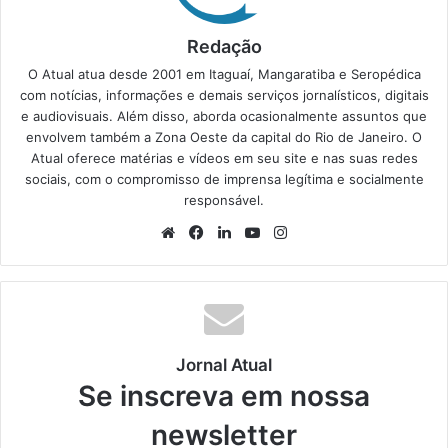
Redação
O Atual atua desde 2001 em Itaguaí, Mangaratiba e Seropédica
com notícias, informações e demais serviços jornalísticos, digitais
e audiovisuais. Além disso, aborda ocasionalmente assuntos que
envolvem também a Zona Oeste da capital do Rio de Janeiro. O
Atual oferece matérias e vídeos em seu site e nas suas redes
sociais, com o compromisso de imprensa legítima e socialmente
responsável.
We
Fa
Lin
Yo
Ins
bsi
ce
ke
uT
tag
te
bo
din
ub
ra
ok
e
m
Jornal Atual
Se inscreva em nossa
newsletter