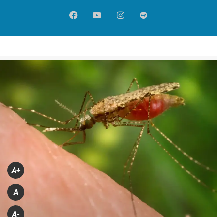
Facebook
YouTube
Instagram
Spotify
A+
A
A-