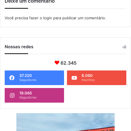
Deixe um comentário
e
a
z
n
a
g
Você precisa fazer o
login
para publicar um comentário.
a
r
a
t
i
Nossas redes
b
a
62.345
37.220
6.060
Seguidores
Inscritos
19.065
Seguidores