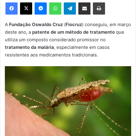
e
Facebook
X
Messenger
WhatsApp
Telegram
Compartilhar via e-mail
Imprimir
u
m
e
A
Fundação Oswaldo Cruz
(
Fiocruz
) conseguiu, em março
-
deste ano, a
patente de um método de tratamento
que
m
utiliza um composto considerado promissor no
a
tratamento da malária
, especialmente em casos
i
resistentes aos medicamentos tradicionais.
l