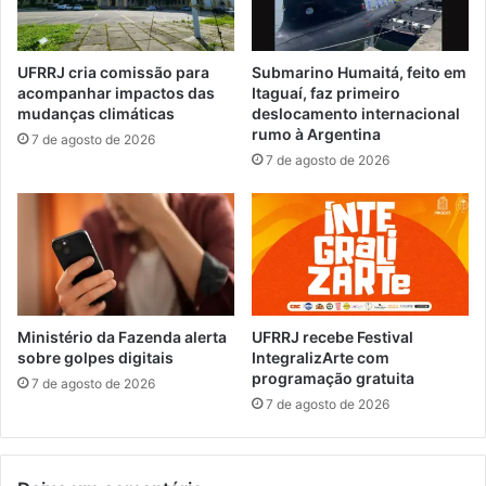
y
i
e
a
d
d
UFRRJ cria comissão para
Submarino Humaitá, feito em
e
e
acompanhar impactos das
Itaguaí, faz primeiro
v
b
mudanças climáticas
deslocamento internacional
o
e
rumo à Argentina
7 de agosto de 2026
l
l
7 de agosto de 2026
v
e
e
z
a
a
n
g
i
r
m
a
a
t
l
u
Ministério da Fazenda alerta
UFRRJ recebe Festival
à
i
sobre golpes digitais
IntegralizArte com
n
programação gratuita
t
7 de agosto de 2026
a
o
7 de agosto de 2026
t
e
u
m
r
M