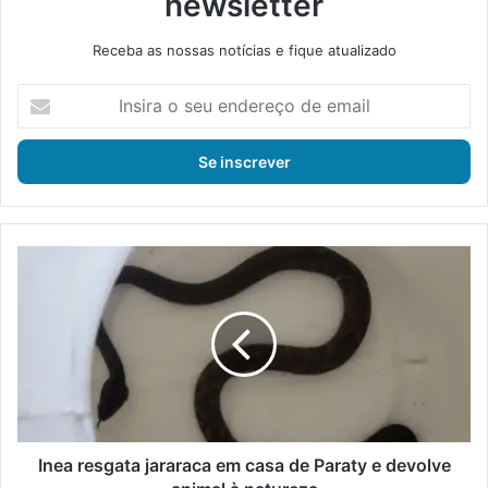
newsletter
Receba as nossas notícias e fique atualizado
I
n
s
i
r
a
o
s
I
e
n
u
e
e
a
n
r
d
e
e
s
r
g
e
a
ç
t
Inea resgata jararaca em casa de Paraty e devolve
o
a