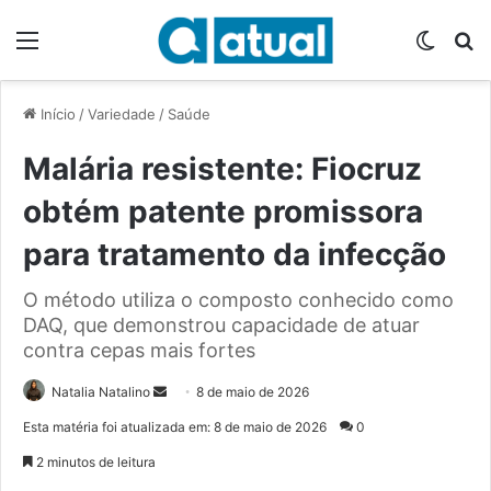
Menu
Switch
P
Início
/
Variedade
/
Saúde
Malária resistente: Fiocruz
obtém patente promissora
para tratamento da infecção
O método utiliza o composto conhecido como
DAQ, que demonstrou capacidade de atuar
contra cepas mais fortes
Natalia Natalino
M
8 de maio de 2026
a
Esta matéria foi atualizada em: 8 de maio de 2026
0
n
2 minutos de leitura
d