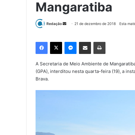
Mangaratiba
Redação
M
21 de dezembro de 2018
Esta maté
a
n
Facebook
X
Messenger
Compartilhar via e-mail
Imprimir
d
e
u
A Secretaria de Meio Ambiente de Mangaratib
m
(GPA), interditou nesta quarta-feira (19), a ins
e
Brava.
-
m
a
i
l