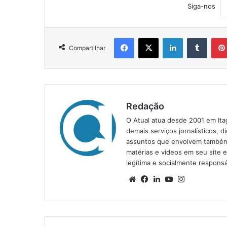
Siga-nos
Facebook
X
Linkedin
Tumblr
Compartilhar
Redação
O Atual atua desde 2001 em Ita
demais serviços jornalísticos, d
assuntos que envolvem também a
matérias e vídeos em seu site 
legítima e socialmente responsá
We
Fa
Lin
Yo
Ins
bsi
ce
ke
uT
tag
te
bo
din
ub
ra
ok
e
m