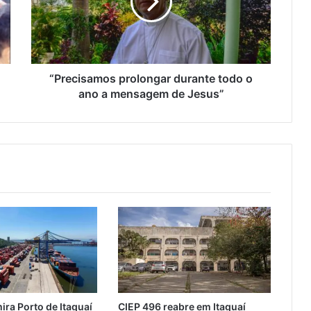
c
i
s
a
m
o
“Precisamos prolongar durante todo o
s
ano a mensagem de Jesus”
p
r
o
l
o
n
g
a
r
d
u
r
a
n
ira Porto de Itaguaí
CIEP 496 reabre em Itaguaí
t