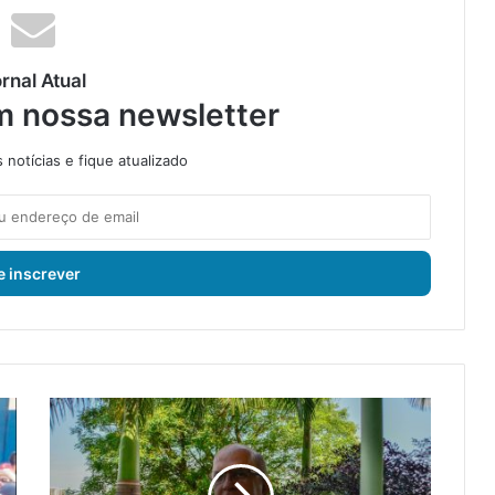
rnal Atual
m nossa newsletter
notícias e fique atualizado
“
P
r
e