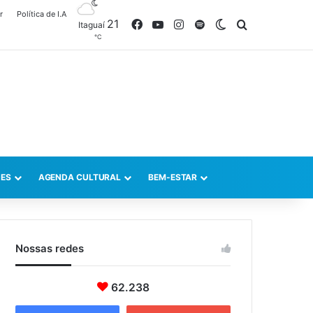
r
Política de I.A
21
Facebook
YouTube
Instagram
Spotify
Switch skin
Procurar po
Itaguaí
℃
ES
AGENDA CULTURAL
BEM-ESTAR
Nossas redes
62.238