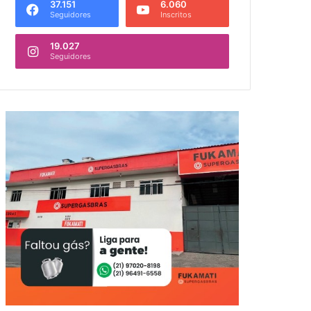
37.151
6.060
Seguidores
Inscritos
19.027
Seguidores