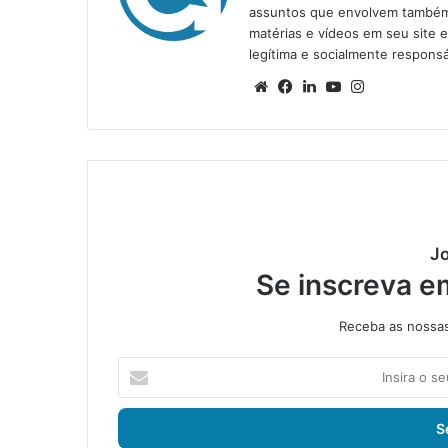
assuntos que envolvem também a
matérias e vídeos em seu site 
legítima e socialmente responsá
We
Fa
Lin
Yo
Ins
bsi
ce
ke
uT
tag
te
bo
din
ub
ra
ok
e
m
Jo
Se inscreva e
Receba as nossas 
I
n
s
i