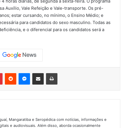
 4 horas diárias, de segunda a sexta-feira. O programa
sa Auxílio, Vale Refeição e Vale-transporte. Os pré-
2 anos; estar cursando, no mínimo, o Ensino Médio; e
necessária para candidatos do sexo masculino. Todas as
iciência, e o diferencial para os candidatos será a
Pinterest
Reddit
Messenger
Compartilhar via e-mail
Imprimir
guaí, Mangaratiba e Seropédica com notícias, informações e
igitais e audiovisuais. Além disso, aborda ocasionalmente