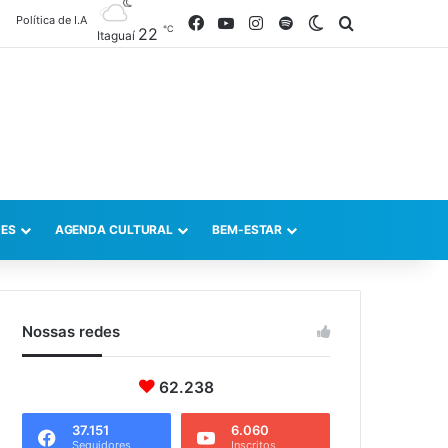
Política de I.A
Facebook
YouTube
Instagram
Spotify
Switch skin
Procurar po
℃
22
Itaguaí
ES
AGENDA CULTURAL
BEM-ESTAR
Nossas redes
62.238
37.151
6.060
Seguidores
Inscritos