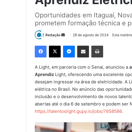
Oportunidades em Itaguaí, Nova
prometem formação técnica e pr
Redação
M
28 de agosto de 2024
Esta matéri
a
Facebook
X
Messenger
Compartilhar via e-mail
Imprimir
n
d
e
A Light, em parceria com o Senai, anunciou a
a
u
Aprendiz
Light, oferecendo uma excelente op
m
desejam ingressar na área de eletricidade. A 
e
elétrica no Brasil. No anúncio das oportunid
-
inclusão e o desenvolvimento de novos talento
m
abertas até o dia 6 de setembro e podem ser fe
a
https://talentoslight.gupy.io/jobs/7658586.
i
l