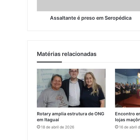
n
ç
t
o
e
Assaltante é preso em Seropédica
d
é
e
p
e
r
m
e
a
s
i
Matérias relacionadas
o
l
e
m
S
e
r
o
p
é
Rotary amplia estrutura de ONG
Encontro em
d
em Itaguaí
lojas maçôn
i
18 de abril de 2026
16 de abril 
c
a