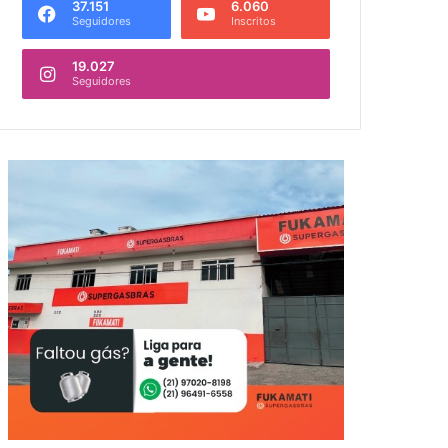
37.151
6.060
Seguidores
Inscritos
19.027
Seguidores