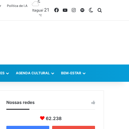
r
Política de I.A
21
Facebook
YouTube
Instagram
Spotify
Switch skin
Procurar po
Itaguaí
℃
ES
AGENDA CULTURAL
BEM-ESTAR
Nossas redes
62.238