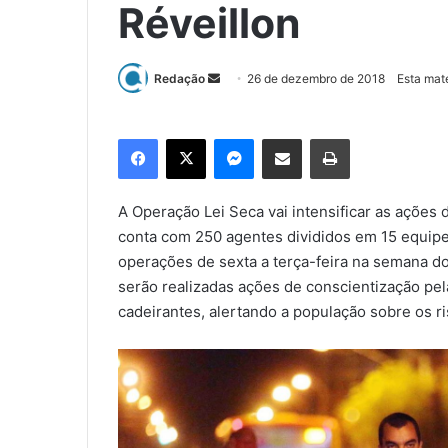
Réveillon
Redação
M
26 de dezembro de 2018
Esta mat
a
n
Facebook
X
Messenger
Compartilhar via e-mail
Imprimir
d
e
u
A Operação Lei Seca vai intensificar as ações 
m
conta com 250 agentes divididos em 15 equipes,
e
operações de sexta a terça-feira na semana do
-
serão realizadas ações de conscientização pe
m
cadeirantes, alertando a população sobre os ri
a
i
l