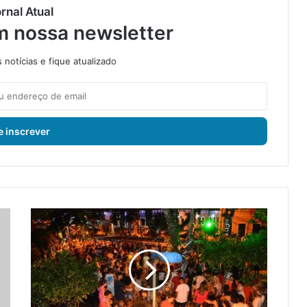
rnal Atual
m nossa newsletter
notícias e fique atualizado
N
a
t
a
l
d
o