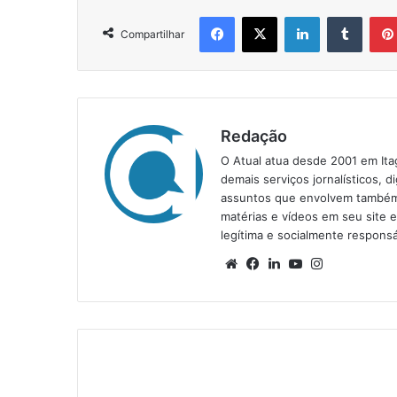
Facebook
X
Linkedin
Tumblr
Compartilhar
Redação
O Atual atua desde 2001 em Ita
demais serviços jornalísticos, d
assuntos que envolvem também a
matérias e vídeos em seu site 
legítima e socialmente responsá
We
Fa
Lin
Yo
Ins
bsi
ce
ke
uT
tag
te
bo
din
ub
ra
ok
e
m