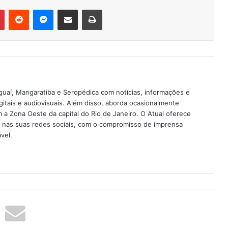
Pinterest
Reddit
Messenger
Compartilhar via e-mail
Imprimir
guaí, Mangaratiba e Seropédica com notícias, informações e
igitais e audiovisuais. Além disso, aborda ocasionalmente
 Zona Oeste da capital do Rio de Janeiro. O Atual oferece
e nas suas redes sociais, com o compromisso de imprensa
vel.