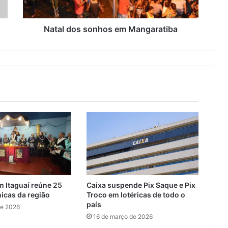
s
s
o
Natal dos sonhos em Mangaratiba
n
h
o
s
e
m
M
a
n
g
a
r
a
t
 Itaguaí reúne 25
Caixa suspende Pix Saque e Pix
i
icas da região
Troco em lotéricas de todo o
b
país
de 2026
a
16 de março de 2026