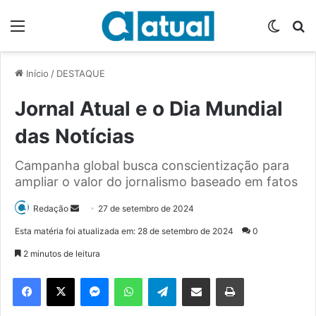
Menu
Switch
P
Início
/
DESTAQUE
Jornal Atual e o Dia Mundial
das Notícias
Campanha global busca conscientização para
ampliar o valor do jornalismo baseado em fatos
Redação
M
27 de setembro de 2024
a
Esta matéria foi atualizada em: 28 de setembro de 2024
0
n
2 minutos de leitura
d
e
Facebook
X
Messenger
WhatsApp
Telegram
Compartilhar via e-mail
Imprimir
u
m