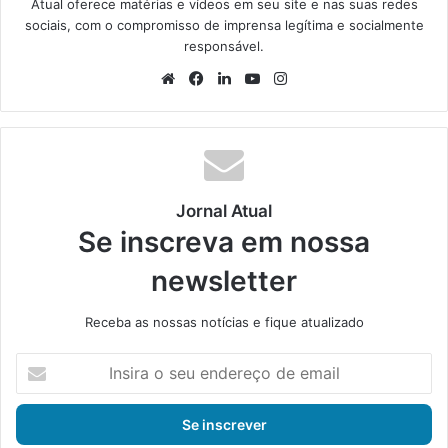
Atual oferece matérias e vídeos em seu site e nas suas redes
sociais, com o compromisso de imprensa legítima e socialmente
responsável.
We
Fa
Lin
Yo
Ins
bsi
ce
ke
uT
tag
te
bo
din
ub
ra
ok
e
m
Jornal Atual
Se inscreva em nossa
newsletter
Receba as nossas notícias e fique atualizado
I
n
s
i
r