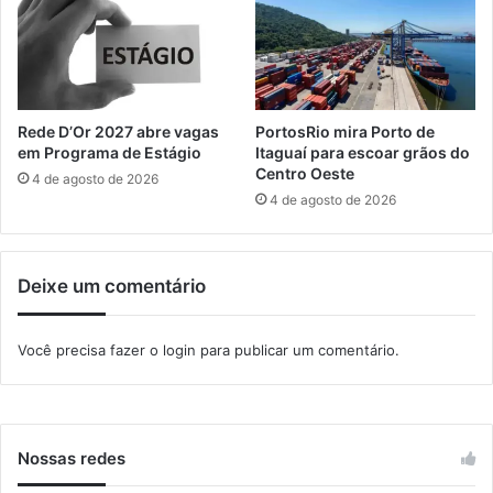
ç
e
õ
c
e
i
s
a
e
l
s
E
Rede D’Or 2027 abre vagas
PortosRio mira Porto de
p
l
em Programa de Estágio
Itaguaí para escoar grãos do
e
e
Centro Oeste
4 de agosto de 2026
c
i
4 de agosto de 2026
i
ç
a
õ
i
e
Deixe um comentário
s
s
p
2
a
0
Você precisa fazer o
login
para publicar um comentário.
r
2
a
4
a
s
E
Nossas redes
l