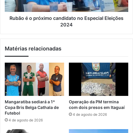
r
p
o
r
n
ó
Rubão é o próximo candidato no Especial Eleições
á
x
2024
u
i
t
m
i
o
Matérias relacionadas
c
c
a
a
i
n
n
d
i
i
c
d
i
a
a
t
m
o
Mangaratiba sediará a 1ª
Operação da PM termina
o
n
Copa Bris Belga Cathala de
com dois presos em Itaguaí
p
o
Futebol
4 de agosto de 2026
e
E
4 de agosto de 2026
r
s
a
p