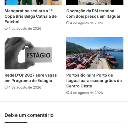
o
v
R
e
Mangaratiba sediará a 1ª
Operação da PM termina
i
m
Copa Bris Belga Cathala de
com dois presos em Itaguaí
o
A
Futebol
4 de agosto de 2026
C
p
4 de agosto de 2026
a
r
r
e
d
n
S
d
ê
i
n
z
i
c
o
o
Rede D’Or 2027 abre vagas
PortosRio mira Porto de
r
m
em Programa de Estágio
Itaguaí para escoar grãos do
n
4
Centro Oeste
4 de agosto de 2026
e
4
4 de agosto de 2026
s
v
t
a
a
g
Deixe um comentário
q
a
u
s
a
e