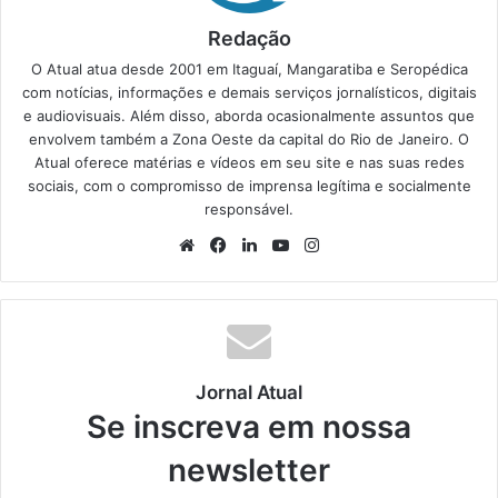
Redação
O Atual atua desde 2001 em Itaguaí, Mangaratiba e Seropédica
com notícias, informações e demais serviços jornalísticos, digitais
e audiovisuais. Além disso, aborda ocasionalmente assuntos que
envolvem também a Zona Oeste da capital do Rio de Janeiro. O
Atual oferece matérias e vídeos em seu site e nas suas redes
sociais, com o compromisso de imprensa legítima e socialmente
responsável.
We
Fa
Lin
Yo
Ins
bsi
ce
ke
uT
tag
te
bo
din
ub
ra
ok
e
m
Jornal Atual
Se inscreva em nossa
newsletter