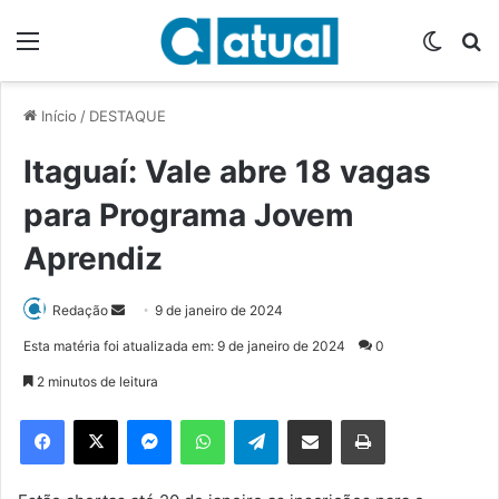
Menu
Switch
P
Início
/
DESTAQUE
Itaguaí: Vale abre 18 vagas
para Programa Jovem
Aprendiz
Redação
M
9 de janeiro de 2024
a
Esta matéria foi atualizada em: 9 de janeiro de 2024
0
n
2 minutos de leitura
d
e
Facebook
X
Messenger
WhatsApp
Telegram
Compartilhar via e-mail
Imprimir
u
m
e