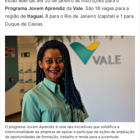
Estão abertas até 20 de janeiro as inscrições para o
-
Programa Jovem Aprendiz
da
Vale
. São 18 vagas para a
m
região de
Itaguaí
, 8 para o Rio de Janeiro (capital) e 1 para
a
Duque de Caxias.
i
l
O programa Jovem Aprendiz é uma das iniciativas que solidifica a
intencionalidade da empresa de apoiar e participar de ações de ampliação
de oportunidades de formação, trabalho e renda para a juventude