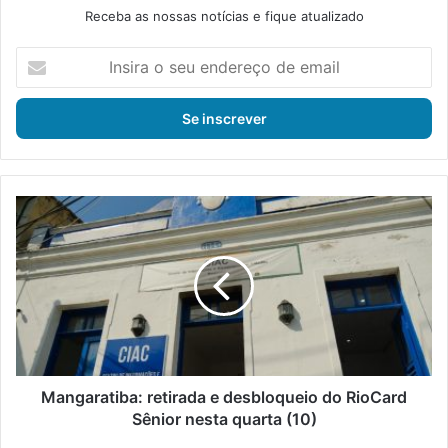
Receba as nossas notícias e fique atualizado
I
n
s
i
r
a
o
s
M
e
a
u
n
e
g
n
a
d
r
e
a
r
t
e
i
ç
b
Mangaratiba: retirada e desbloqueio do RioCard
o
a
Sênior nesta quarta (10)
d
: