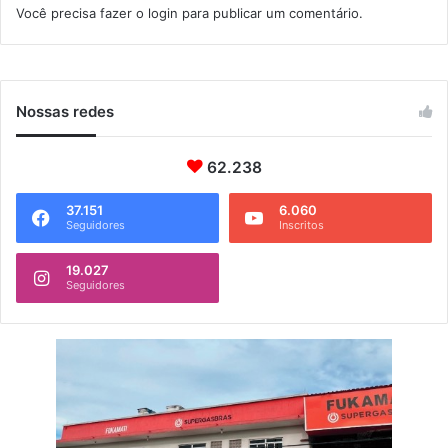
Você precisa fazer o
login
para publicar um comentário.
r
m
t
I
a
t
(
a
1
g
Nossas redes
0
u
)
a
62.238
í
37.151
6.060
Seguidores
Inscritos
19.027
Seguidores