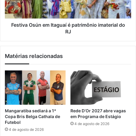
d
a
a
O
d
s
e
ú
Festiva Osún em Itaguaí é patrimônio imaterial do
d
n
RJ
e
e
e
m
m
I
Matérias relacionadas
p
t
r
a
e
g
g
u
o
a
n
í
o
é
s
p
e
a
Mangaratiba sediará a 1ª
Rede D’Or 2027 abre vagas
t
t
Copa Bris Belga Cathala de
em Programa de Estágio
o
r
Futebol
4 de agosto de 2026
r
i
4 de agosto de 2026
d
m