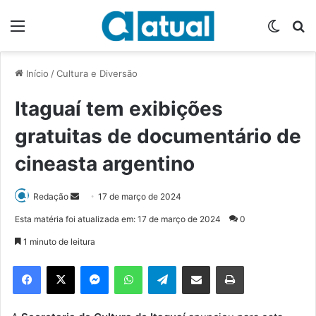
Menu
Switch
P
Início
/
Cultura e Diversão
Itaguaí tem exibições
gratuitas de documentário de
cineasta argentino
Redação
M
17 de março de 2024
a
Esta matéria foi atualizada em: 17 de março de 2024
0
n
1 minuto de leitura
d
e
Facebook
X
Messenger
WhatsApp
Telegram
Compartilhar via e-mail
Imprimir
u
m
e