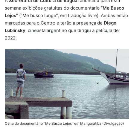
A
Secretaria de Cultura de Itaguaí
anunciou para esta
-
semana exibições gratuitas do documentário
“Me Busco
m
Lejos”
(“Me busco longe”, em tradução livre). Ambas estão
a
marcadas para o Centro e terão a presença de
Diego
i
Lublinsky
, cineasta argentino que dirigiu a película de
l
2022.
Cena do documentário "Me Busco Lejos" em Mangaratiba (Divulgação)