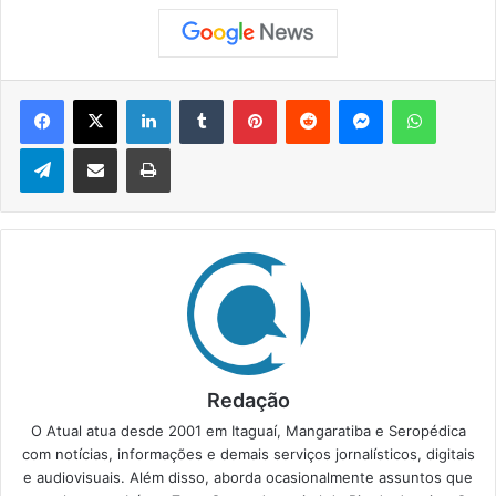
Facebook
X
Linkedin
Tumblr
Pinterest
Reddit
Messenger
WhatsApp
Telegram
Compartilhar via e-mail
Imprimir
Redação
O Atual atua desde 2001 em Itaguaí, Mangaratiba e Seropédica
com notícias, informações e demais serviços jornalísticos, digitais
e audiovisuais. Além disso, aborda ocasionalmente assuntos que