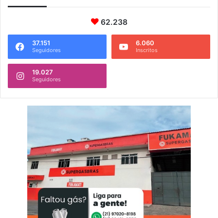
62.238
37.151
6.060
Seguidores
Inscritos
19.027
Seguidores