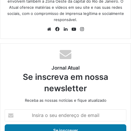
envolvem também a Zona Oeste da capital do Rio de Janeiro. O
Atual oferece matérias e vídeos em seu site e nas suas redes
sociais, com o compromisso de imprensa legítima e socialmente
responsável.
We
Fa
Lin
Yo
Ins
bsi
ce
ke
uT
tag
te
bo
din
ub
ra
ok
e
m
Jornal Atual
Se inscreva em nossa
newsletter
Receba as nossas notícias e fique atualizado
I
n
s
i